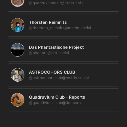
@quadruviumclub@troet.cafe
Thorsten Reimnitz
@thorsten_reimnitz@mstdn.social
Das Phantastische Projekt
@phanpro@det.social
ASTROCOHORS CLUB
@astrocohorsclub@mstdn.social
Quadruvium Club - Reports
@quadrivium_club@det.social