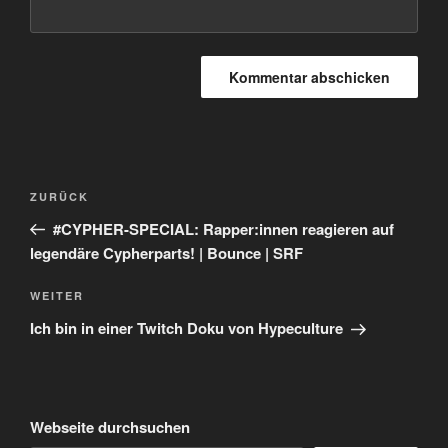
Beitragsnavigation
Vorheriger
ZURÜCK
Beitrag
#CYPHER-SPECIAL: Rapper:innen reagieren auf
legendäre Cypherparts! | Bounce | SRF
Nächster
WEITER
Beitrag
Ich bin in einer Twitch Doku von Hypeculture
Webseite durchsuchen