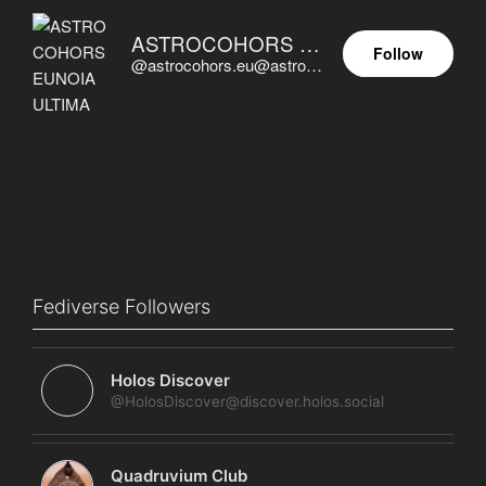
ASTROCOHORS EUNOIA ULTIMA
Follow
@astrocohors.eu@astrocohors.eu
Fediverse Followers
Holos Discover
@HolosDiscover@discover.holos.social
Quadruvium Club