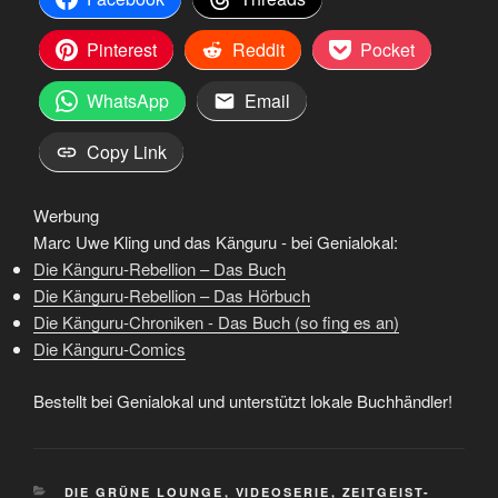
Pinterest
Reddit
Pocket
WhatsApp
Email
Copy Link
Werbung
Marc Uwe Kling und das Känguru - bei Genialokal:
Die Känguru-Rebellion – Das Buch
Die Känguru-Rebellion – Das Hörbuch
Die Känguru-Chroniken - Das Buch (so fing es an)
Die Känguru-Comics
Bestellt bei Genialokal und unterstützt lokale Buchhändler!
KATEGORIEN
DIE GRÜNE LOUNGE
,
VIDEOSERIE
,
ZEITGEIST-