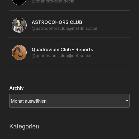
@phanpro@det.social
ASTROCOHORS CLUB
@astrocohorsclub@mstdn.social
Quadruvium Club - Reports
@quadrivium_club@det.social
Archiv
Kategorien