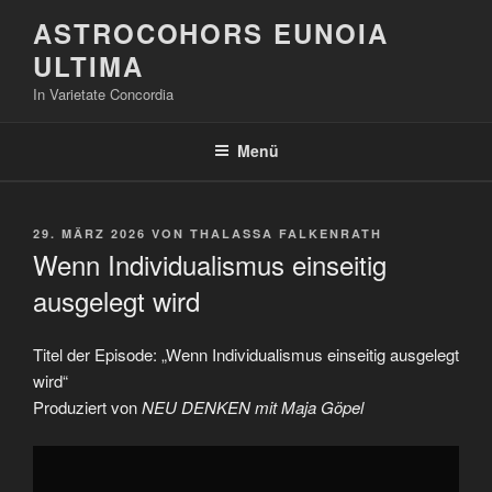
Zum
ASTROCOHORS EUNOIA
Inhalt
ULTIMA
springen
In Varietate Concordia
Menü
VERÖFFENTLICHT
29. MÄRZ 2026
VON
THALASSA FALKENRATH
AM
Wenn Individualismus einseitig
ausgelegt wird
Titel der Episode: „Wenn Individualismus einseitig ausgelegt
wird“
Produziert von
NEU DENKEN mit Maja Göpel
„Wenn
Individualismus
einseitig