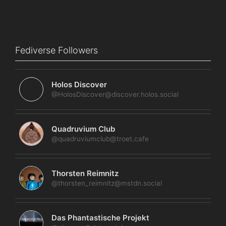
Fediverse Followers
Holos Discover
@HolosDiscover@discover.holos.social
Quadruvium Club
@quadruviumclub@troet.cafe
Thorsten Reimnitz
@thorsten_reimnitz@mstdn.social
Das Phantastische Projekt