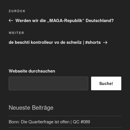
Beitragsnavigation
Vorheriger
ZURÜCK
Beitrag
Werden wir die „MAGA-Republik“ Deutschland?
Nächster
WEITER
Beitrag
de beschti kontrolleur vo de schwiiz | #shorts
Webseite durchsuchen
Suche!
Neueste Beiträge
Bonn: Die Quartierfrage ist offen | QC #089