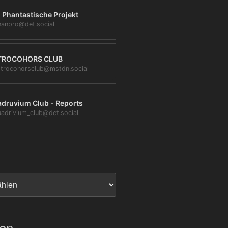
 Phantastische Projekt
anpro@det.social
TROCOHORS CLUB
trocohorsclub@mstdn.social
druvium Club - Reports
adrivium_club@det.social
ien