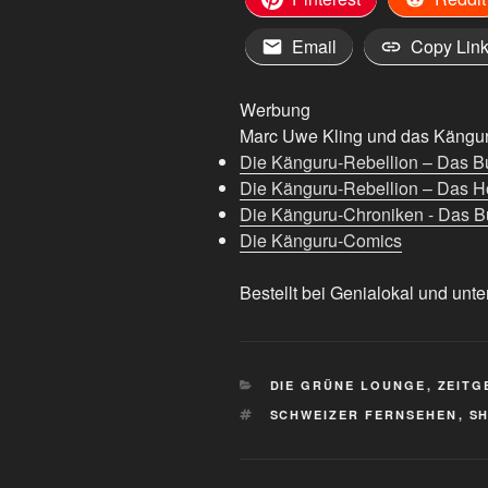
Email
Copy Lin
Werbung
Marc Uwe Kling und das Känguru
Die Känguru-Rebellion – Das B
Die Känguru-Rebellion – Das H
Die Känguru-Chroniken - Das Bu
Die Känguru-Comics
Bestellt bei Genialokal und unte
KATEGORIEN
DIE GRÜNE LOUNGE
,
ZEITG
SCHLAGWÖRTER
SCHWEIZER FERNSEHEN
,
S