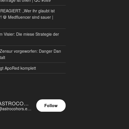
AGIERT: „Wer ihr glaubt ist
?! 💀 Medfluencer sind sauer |
m Visier: Die miese Strategie der
Zensur vorgeworfen: Danger Dan
alt
gt ApoRed komplett
ASTROCOHORS EUNOIA ULTIMA
Follow
@astrocohors.eu@astrocohors.eu