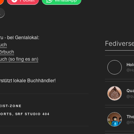
k
 - bei Genialokal:
Fediverse
uch
örbuch
ch (so fing es an)
Hol
rstützt lokale Buchhändler!
Qua
@qu
EIST-ZONE
HORTS
,
SRF STUDIO 404
Tho
@th