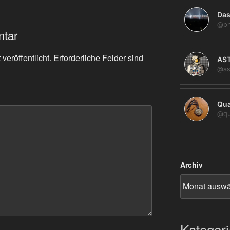
Das
@ph
ntar
veröffentlicht.
Erforderliche Felder sind
AS
@as
Qua
@qu
Archiv
Kategor