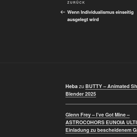
Beitragsnavigation
Vorheriger
ZURÜCK
Beitrag
Wenn Individualismus einseitig
ausgelegt wird
Heba
zu
BUTTY – Animated Sho
Blender 2025
Glenn Frey – I’ve Got Mine –
ASTROCOHORS EUNOIA ULT
Einladung zu bescheidenem 