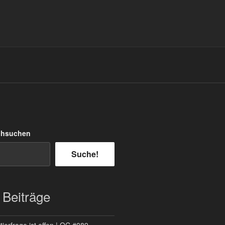
chsuchen
Suche!
 Beiträge
ierfrage ist offen | QC #089