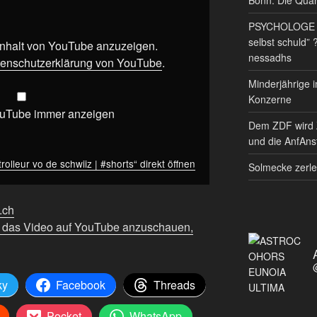
PSYCHOLOGE RE
selbst schuld” 
 Inhalt von YouTube anzuzeigen.
nessadhs
enschutzerklärung von YouTube
.
Minderjährige i
Konzerne
ouTube immer anzeigen
Dem ZDF wird 
und die AnfAnst
rolleur vo de schwiiz | #shorts“ direkt öffnen
Solmecke zerle
f.ch
m das Video auf YouTube anzuschauen,
ky
Facebook
Threads
Pocket
WhatsApp