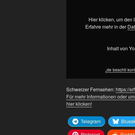
kontrolleur
vo
de
Hier klicken, um den
schwiiz
Erfahre mehr in der
Dat
|
#shorts“
von
Inhalt von Y
YouTube
anzeigen
„de beschti kont
Schweizer Fernsehen:
https://sr
Für mehr Informationen oder u
hier klicken!
Telegram
Blues
Pinterest
Reddit