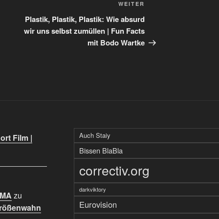
Nächster
WEITER
Beitrag
Plastik, Plastik, Plastik: Wie absurd
wir uns selbst zumüllen | Fun Facts
mit Bodo Wartke
Auch Staiy
rt Film |
Bissen BlaBla
correctiv.org
darkviktory
IMA
zu
Eurovision
Größenwahn