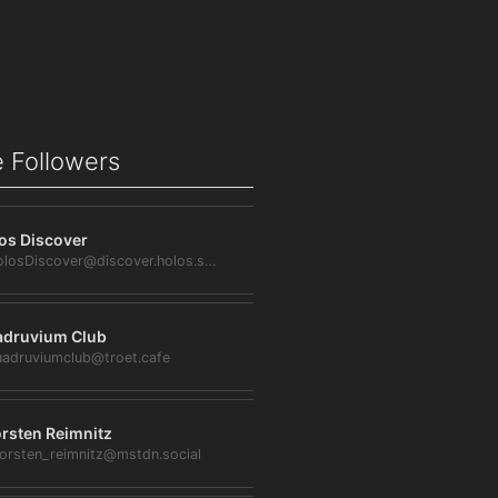
 Followers
os Discover
@HolosDiscover@discover.holos.social
druvium Club
adruviumclub@troet.cafe
rsten Reimnitz
orsten_reimnitz@mstdn.social