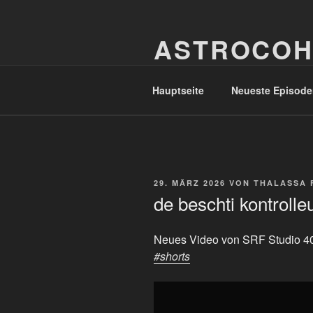
Zum
Inhalt
ASTROCOH
springen
In Varietate Concordia
Hauptseite
Neueste Episode
VERÖFFENTLICHT
29. MÄRZ 2026
VON
THALASSA 
AM
de beschti kontrolle
Neues Video von SRF Studio 4
#shorts
„de
beschti