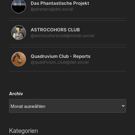
Das Phantastische Projekt
@phanpro@det.social
ASTROCOHORS CLUB
@astrocohorsclub@mstdn.social
Quadruvium Club - Reports
@quadrivium_club@det.social
Archiv
Kategorien