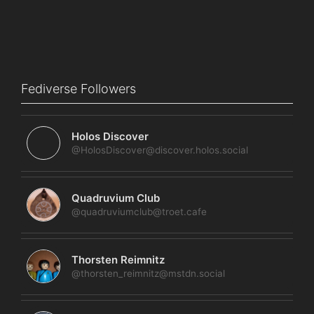
Fediverse Followers
Holos Discover
@HolosDiscover@discover.holos.social
Quadruvium Club
@quadruviumclub@troet.cafe
Thorsten Reimnitz
@thorsten_reimnitz@mstdn.social