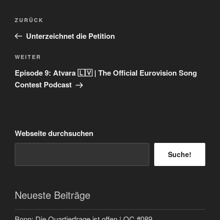
Beitragsnavigation
Vorheriger
ZURÜCK
Beitrag
Unterzeichnet die Petition
Nächster
WEITER
Beitrag
Episode 9: Atvara 🇱🇻 | The Official Eurovision Song
Contest Podcast
Webseite durchsuchen
Suche!
Neueste Beiträge
Bonn: Die Quartierfrage ist offen | QC #089