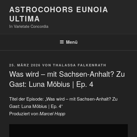
Zum
ASTROCOHORS EUNOIA
Inhalt
ULTIMA
springen
In Varietate Concordia
Menü
VERÖFFENTLICHT
25. MÄRZ 2026
VON
THALASSA FALKENRATH
AM
Was wird – mit Sachsen-Anhalt? Zu
Gast: Luna Möbius | Ep. 4
Titel der Episode: „Was wird – mit Sachsen-Anhalt? Zu
Gast: Luna Möbius | Ep. 4“
Produziert von
Marcel Hopp
„Was
wird
–