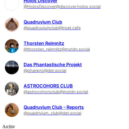
Holos Discover
@HolosDiscover@discover.holos.social
Quadruvium Club
@quadruviumclub@troet.cafe
Thorsten Reimnitz
@thorsten_reimnitz@mstdn.social
Das Phantastische Projekt
@phanpro@det.social
ASTROCOHORS CLUB
@astrocohorsclub@mstdn.social
Quadruvium Club - Reports
@quadrivium_club@det.social
Archiv