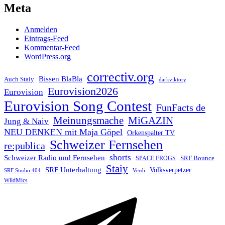
Meta
Anmelden
Eintrags-Feed
Kommentar-Feed
WordPress.org
correctiv.org
Bissen BlaBla
Auch Staiy
darkviktory
Eurovision2026
Eurovision
Eurovision Song Contest
FunFacts de
Meinungsmache
MiGAZIN
Jung & Naiv
NEU DENKEN mit Maja Göpel
Orkenspalter TV
Schweizer Fernsehen
re:publica
shorts
Schweizer Radio und Fernsehen
SRF Bounce
SPACE FROGS
Staiy
SRF Unterhaltung
Volksverpetzer
SRF Studio 404
Verdi
WildMics
Telegram