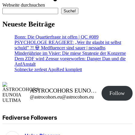
Webseite durchsuchen
Suche!
Neueste Beiträge
Bonn: Die Quartierfrage ist offen | QC #089
PSYCHOLOGE REAGIERT: „Wer ihr glaubt ist selbst
schuld” ?! 💀 Medfluencer sind sauer | nessadhs
Minderjährige im Visier: Die miese Strategie der Konzerne
Dem ZDF wird Zensur vorgeworfen: Danger Dan und die
AnfAnstalt
Solmecke zerlegt ApoRed komplett
ASTROCOHORS EUNOIA ULTIMA
Follow
@astrocohors.eu@astrocohors.eu
Fediverse Followers