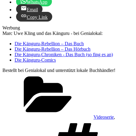
WhatsApp
Email
Copy Link
Werbung
Marc Uwe Kling und das Känguru - bei Genialokal:
Die Känguru-Rebellion – Das Buch
Die Känguru-Rebellion – Das Hörbuch
Die Känguru-Chroniken - Das Buch (so fing es an)
Die Känguru-Comics
Bestellt bei Genialokal und unterstützt lokale Buchhändler!
Kategorien
Videoserie
,
Schlagw