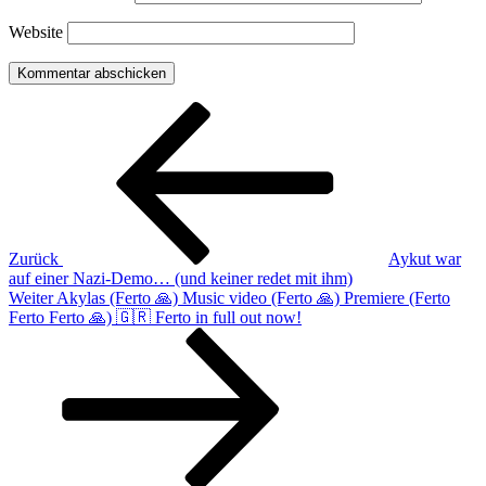
Website
Beitragsnavigation
Vorheriger
Beitrag
Zurück
Aykut war
auf einer Nazi-Demo… (und keiner redet mit ihm)
Nächster
Weiter
Akylas (Ferto 🙏) Music video (Ferto 🙏) Premiere (Ferto
Beitrag
Ferto Ferto 🙏) 🇬🇷 Ferto in full out now!