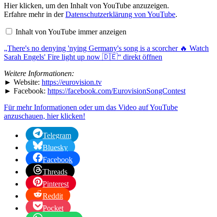
„There's
Hier klicken, um den Inhalt von YouTube anzuzeigen.
no
Erfahre mehr in der
Datenschutzerklärung von YouTube
.
denying
'nying
Inhalt von YouTube immer anzeigen
Germany's
song
„There's no denying 'nying Germany's song is a scorcher 🔥 Watch
is
a
Sarah Engels' Fire light up now 🇩🇪“ direkt öffnen
scorcher
🔥
Weitere Informationen:
Watch
► Website:
https://eurovision.tv
Sarah
► Facebook:
https://facebook.com/EurovisionSongContest
Engels'
Fire
light
Für mehr Informationen oder um das Video auf YouTube
up
anzuschauen, hier klicken!
now
🇩🇪“
Telegram
von
YouTube
Bluesky
anzeigen
Facebook
Threads
Pinterest
Reddit
Pocket