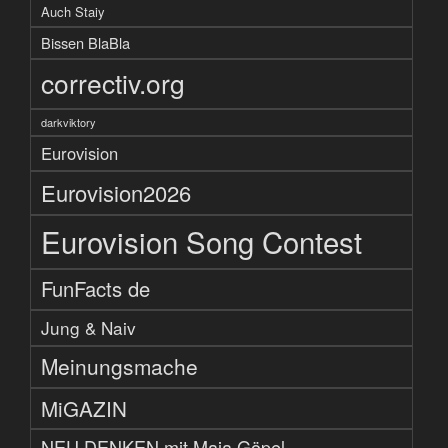
Auch Staiy
Bissen BlaBla
correctiv.org
darkviktory
Eurovision
Eurovision2026
Eurovision Song Contest
FunFacts de
Jung & Naiv
Meinungsmache
MiGAZIN
NEU DENKEN mit Maja Göpel