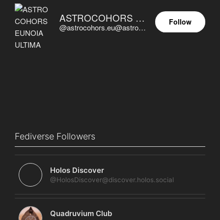
ASTROCOHORS EUNOIA ULTIMA
Follow
@astrocohors.eu@astrocohors.eu
Fediverse Followers
Holos Discover
@HolosDiscover@discover.holos.social
Quadruvium Club