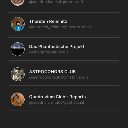
@quadruviumclub@troet.cafe
Thorsten Reimnitz
@thorsten_reimnitz@mstdn.social
Das Phantastische Projekt
@phanpro@det.social
ASTROCOHORS CLUB
@astrocohorsclub@mstdn.social
Quadruvium Club - Reports
@quadrivium_club@det.social