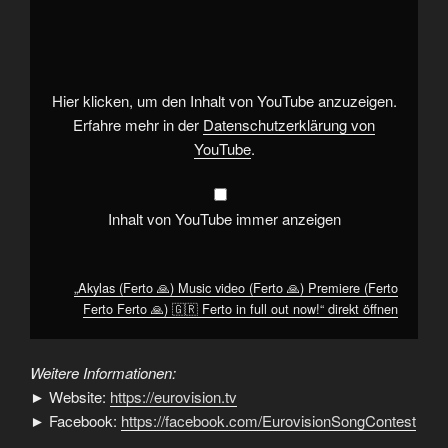
(Ferto
🙏)
Music
video
(Ferto
🙏)
Premiere
Hier klicken, um den Inhalt von YouTube anzuzeigen.
(Ferto
Ferto
Erfahre mehr in der
Datenschutzerklärung von
Ferto
YouTube
.
🙏)
🇬🇷
Ferto
in
full
Inhalt von YouTube immer anzeigen
out
now!“
von
YouTube
anzeigen
„Akylas (Ferto 🙏) Music video (Ferto 🙏) Premiere (Ferto
Ferto Ferto 🙏) 🇬🇷 Ferto in full out now!“ direkt öffnen
Weitere Informationen:
► Website:
https://eurovision.tv
► Facebook:
https://facebook.com/EurovisionSongContest