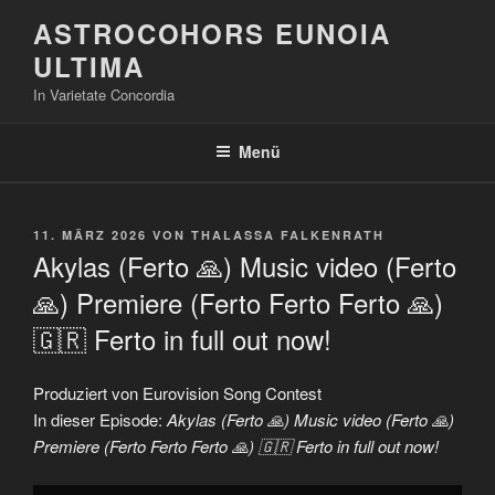
Zum
ASTROCOHORS EUNOIA
Inhalt
ULTIMA
springen
In Varietate Concordia
Menü
VERÖFFENTLICHT
11. MÄRZ 2026
VON
THALASSA FALKENRATH
AM
Akylas (Ferto 🙏) Music video (Ferto
🙏) Premiere (Ferto Ferto Ferto 🙏)
🇬🇷 Ferto in full out now!
Produziert von Eurovision Song Contest
In dieser Episode:
Akylas (Ferto 🙏) Music video (Ferto 🙏)
Premiere (Ferto Ferto Ferto 🙏) 🇬🇷 Ferto in full out now!
„Akylas