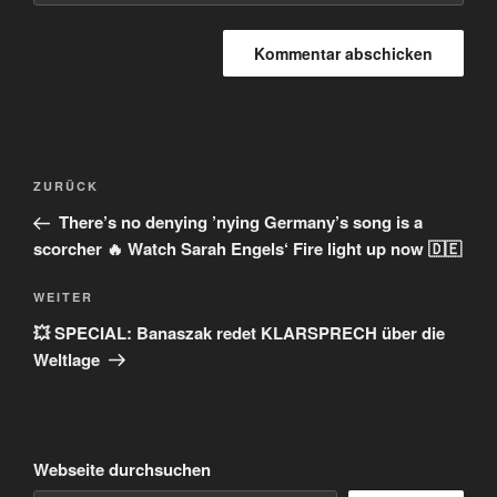
Beitragsnavigation
Vorheriger
ZURÜCK
Beitrag
There’s no denying ’nying Germany’s song is a
scorcher 🔥 Watch Sarah Engels‘ Fire light up now 🇩🇪
Nächster
WEITER
Beitrag
💥 SPECIAL: Banaszak redet KLARSPRECH über die
Weltlage
Webseite durchsuchen