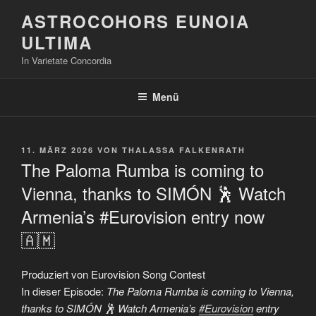
Zum
ASTROCOHORS EUNOIA
Inhalt
ULTIMA
springen
In Varietate Concordia
Menü
VERÖFFENTLICHT
11. MÄRZ 2026
VON
THALASSA FALKENRATH
AM
The Paloma Rumba is coming to
Vienna, thanks to SIMÓN 🕺 Watch
Armenia’s #Eurovision entry now
🇦🇲
Produziert von Eurovision Song Contest
In dieser Episode:
The Paloma Rumba is coming to Vienna,
thanks to SIMÓN 🕺 Watch Armenia’s
#Eurovision
entry