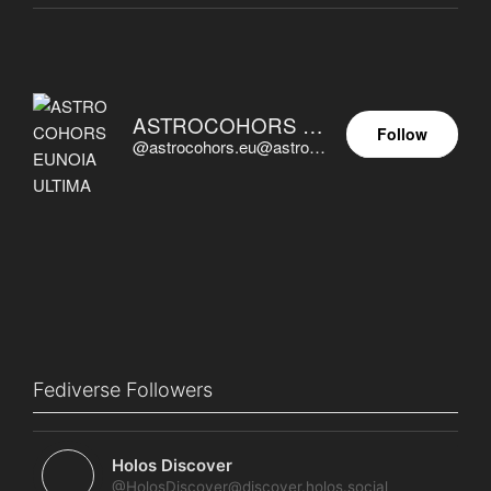
ASTROCOHORS EUNOIA ULTIMA
Follow
@astrocohors.eu@astrocohors.eu
Fediverse Followers
Holos Discover
@HolosDiscover@discover.holos.social