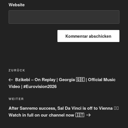
Website
Beitragsnavigation
Vorheriger
ZURÜCK
Beitrag
Bzikebi – On Replay | Georgia 🇬🇪 | Official Music
Video | #Eurovision2026
Nächster
WEITER
Beitrag
After Sanremo success, Sal Da Vinci is off to Vienna ❤️‍🔥
Watch in full on our channel now 🇮🇹