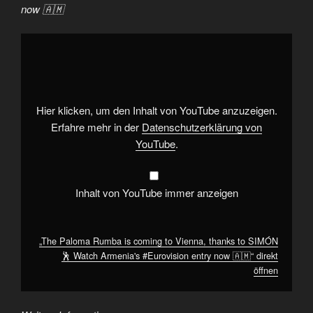
now 🇦🇲
„The
Paloma
Rumba
is
coming
to
Vienna,
thanks
Hier klicken, um den Inhalt von YouTube anzuzeigen.
to
SIMÓN
Erfahre mehr in der
Datenschutzerklärung von
🕺
YouTube
.
Watch
Armenia's
#Eurovision
entry
now
Inhalt von YouTube immer anzeigen
🇦🇲“
von
YouTube
anzeigen
„The Paloma Rumba is coming to Vienna, thanks to SIMÓN
🕺 Watch Armenia's #Eurovision entry now 🇦🇲“ direkt
öffnen