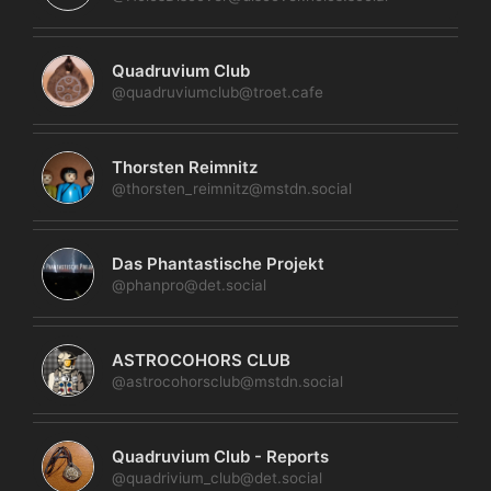
Quadruvium Club
@quadruviumclub@troet.cafe
Thorsten Reimnitz
@thorsten_reimnitz@mstdn.social
Das Phantastische Projekt
@phanpro@det.social
ASTROCOHORS CLUB
@astrocohorsclub@mstdn.social
Quadruvium Club - Reports
@quadrivium_club@det.social