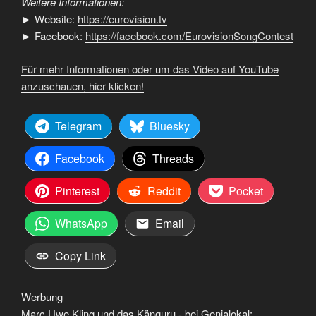
Weitere Informationen:
► Website:
https://eurovision.tv
► Facebook:
https://facebook.com/EurovisionSongContest
Für mehr Informationen oder um das Video auf YouTube
anzuschauen, hier klicken!
Telegram
Bluesky
Facebook
Threads
Pinterest
Reddit
Pocket
WhatsApp
Email
Copy Link
Werbung
Marc Uwe Kling und das Känguru - bei Genialokal: