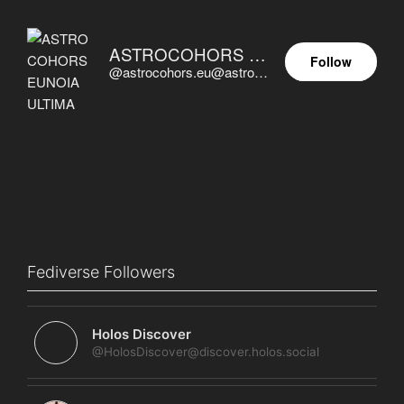
ASTROCOHORS EUNOIA ULTIMA
Follow
@astrocohors.eu@astrocohors.eu
Fediverse Followers
Holos Discover
@HolosDiscover@discover.holos.social