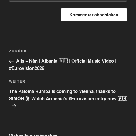
Beitragsnavigation
Vorheriger
ZURÜCK
Beitrag
Alis – Nân | Albania 🇦🇱 | Official Music Video |
#Eurovision2026
Nächster
WEITER
Beitrag
The Paloma Rumba is coming to Vienna, thanks to
SIMÓN 🕺 Watch Armenia’s #Eurovision entry now 🇦🇲
Webseite durchsuchen