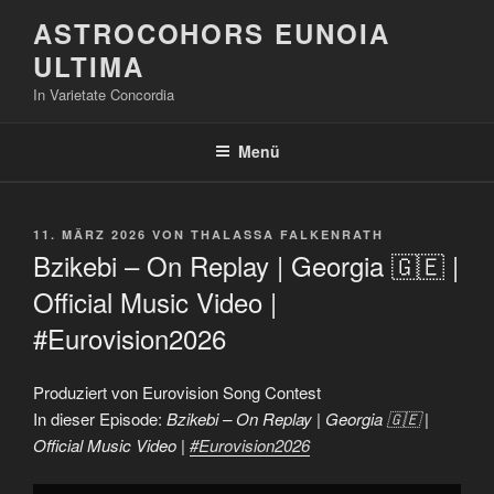
Zum
ASTROCOHORS EUNOIA
Inhalt
ULTIMA
springen
In Varietate Concordia
Menü
VERÖFFENTLICHT
11. MÄRZ 2026
VON
THALASSA FALKENRATH
AM
Bzikebi – On Replay | Georgia 🇬🇪 |
Official Music Video |
#Eurovision2026
Produziert von Eurovision Song Contest
In dieser Episode:
Bzikebi – On Replay | Georgia 🇬🇪 |
Official Music Video |
#Eurovision2026
„Bzikebi