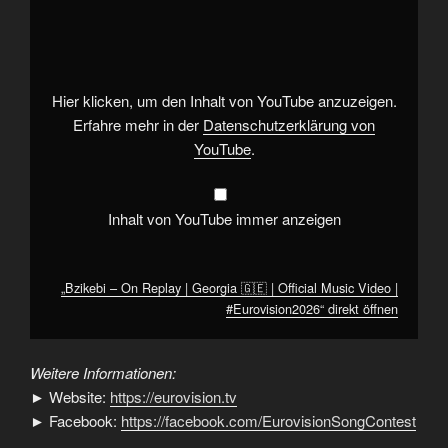
–
On
Replay
|
Georgia
🇬🇪
|
Hier klicken, um den Inhalt von YouTube anzuzeigen.
Official
Music
Erfahre mehr in der
Datenschutzerklärung von
Video
YouTube
.
|
#Eurovision2026“
von
YouTube
anzeigen
Inhalt von YouTube immer anzeigen
„Bzikebi – On Replay | Georgia 🇬🇪 | Official Music Video |
#Eurovision2026“ direkt öffnen
Weitere Informationen:
► Website:
https://eurovision.tv
► Facebook:
https://facebook.com/EurovisionSongContest