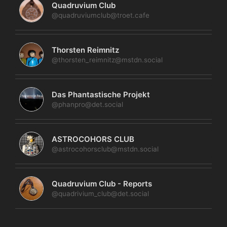
Quadruvium Club
@quadruviumclub@troet.cafe
Thorsten Reimnitz
@thorsten_reimnitz@mstdn.social
Das Phantastische Projekt
@phanpro@det.social
ASTROCOHORS CLUB
@astrocohorsclub@mstdn.social
Quadruvium Club - Reports
@quadrivium_club@det.social