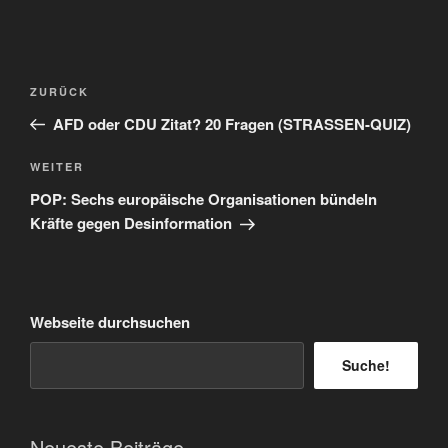
Beitragsnavigation
Vorheriger
ZURÜCK
Beitrag
AFD oder CDU Zitat? 20 Fragen (STRASSEN-QUIZ)
Nächster
WEITER
Beitrag
POP: Sechs europäische Organisationen bündeln
Kräfte gegen Desinformation
Webseite durchsuchen
Suche!
Neueste Beiträge