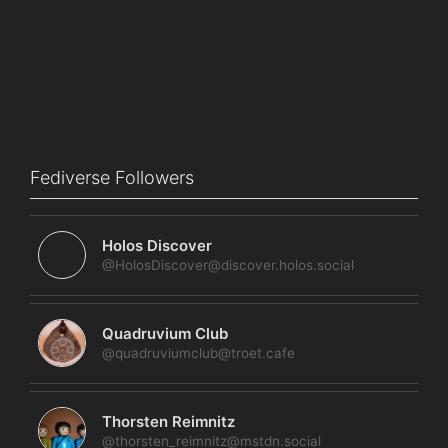
Fediverse Followers
Holos Discover
@HolosDiscover@discover.holos.social
Quadruvium Club
@quadruviumclub@troet.cafe
Thorsten Reimnitz
@thorsten_reimnitz@mstdn.social