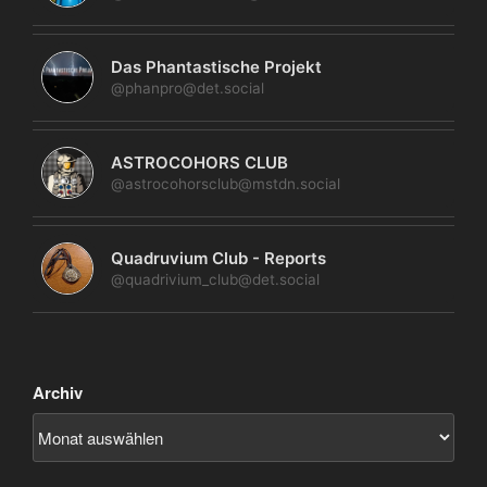
Das Phantastische Projekt
@phanpro@det.social
ASTROCOHORS CLUB
@astrocohorsclub@mstdn.social
Quadruvium Club - Reports
@quadrivium_club@det.social
Archiv