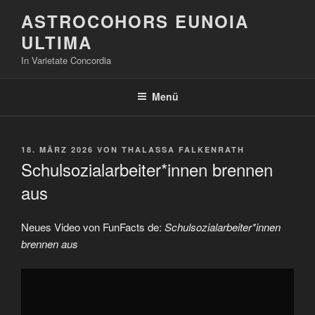
Zum
ASTROCOHORS EUNOIA
Inhalt
ULTIMA
springen
In Varietate Concordia
Menü
VERÖFFENTLICHT
18. MÄRZ 2026
VON
THALASSA FALKENRATH
AM
Schulsozialarbeiter*innen brennen
aus
Neues Video von FunFacts de:
Schulsozialarbeiter*innen
brennen aus
„Schulsozialarbeiter*innen
brennen
aus“
von
YouTube