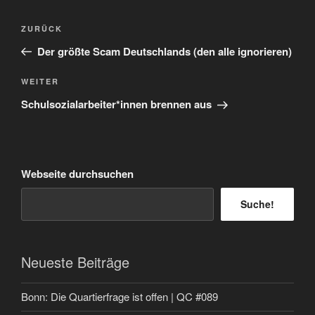
Beitragsnavigation
Vorheriger
ZURÜCK
Beitrag
Der größte Scam Deutschlands (den alle ignorieren)
Nächster
WEITER
Beitrag
Schulsozialarbeiter*innen brennen aus
Webseite durchsuchen
Suche!
Neueste Beiträge
Bonn: Die Quartierfrage ist offen | QC #089