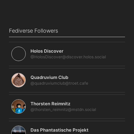
Fediverse Followers
Holos Discover
@HolosDiscover@discover.holos.social
Quadruvium Club
@quadruviumclub@troet.cafe
Thorsten Reimnitz
@thorsten_reimnitz@mstdn.social
Das Phantastische Projekt