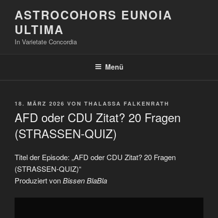
Zum
ASTROCOHORS EUNOIA
Inhalt
ULTIMA
springen
In Varietate Concordia
Menü
VERÖFFENTLICHT
18. MÄRZ 2026
VON
THALASSA FALKENRATH
AM
AFD oder CDU Zitat? 20 Fragen
(STRASSEN-QUIZ)
Titel der Episode: „AFD oder CDU Zitat? 20 Fragen
(STRASSEN-QUIZ)“
Produziert von
Bissen BlaBla
„AFD
oder
CDU