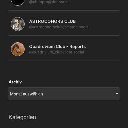
@phanpro@det.social
ASTROCOHORS CLUB
@astrocohorsclub@mstdn.social
Quadruvium Club - Reports
@quadrivium_club@det.social
Archiv
Kategorien