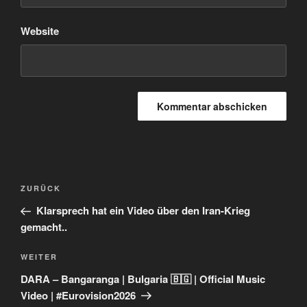
Website
Beitragsnavigation
Vorheriger
ZURÜCK
Beitrag
Klarsprech hat ein Video über den Iran-Krieg
gemacht..
Nächster
WEITER
Beitrag
DARA – Bangaranga | Bulgaria 🇧🇬 | Official Music
Video | #Eurovision2026