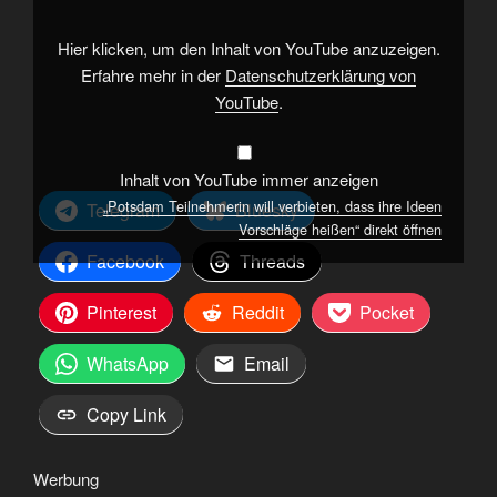
ihre
Ideen
Vorschläge
Hier klicken, um den Inhalt von YouTube anzuzeigen.
heißen“
von
Erfahre mehr in der
Datenschutzerklärung von
YouTube
YouTube
.
anzeigen
Inhalt von YouTube immer anzeigen
„Potsdam Teilnehmerin will verbieten, dass ihre Ideen
Telegram
Bluesky
Vorschläge heißen“ direkt öffnen
Facebook
Threads
Pinterest
Reddit
Pocket
WhatsApp
Email
Copy Link
Werbung