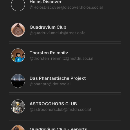
Holos Discover
@HolosDiscover@discover.holos.social
Quadruvium Club
@quadruviumclub@troet.cafe
Thorsten Reimnitz
@thorsten_reimnitz@mstdn.social
Das Phantastische Projekt
@phanpro@det.social
ASTROCOHORS CLUB
@astrocohorsclub@mstdn.social
Quadruvium Club - Reports