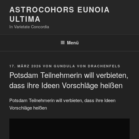
Zum
ASTROCOHORS EUNOIA
Inhalt
ULTIMA
springen
In Varietate Concordia
Menü
VERÖFFENTLICHT
17. MÄRZ 2026
VON
GUNDULA VON DRACHENFELS
AM
Potsdam Teilnehmerin will verbieten,
dass ihre Ideen Vorschläge heißen
Potsdam Teilnehmerin will verbieten, dass ihre Ideen
Vorschläge heißen
„Potsdam
Teilnehmerin
will
verbieten,
dass