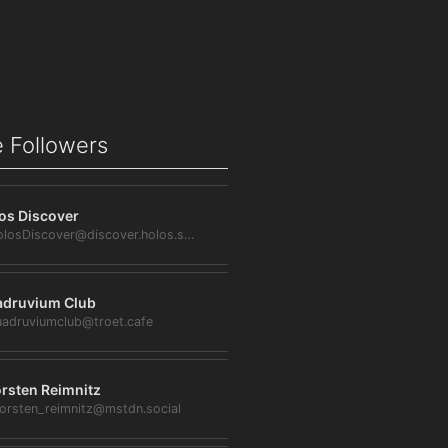
 Followers
os Discover
@HolosDiscover@discover.holos.social
druvium Club
adruviumclub@troet.cafe
rsten Reimnitz
orsten_reimnitz@mstdn.social