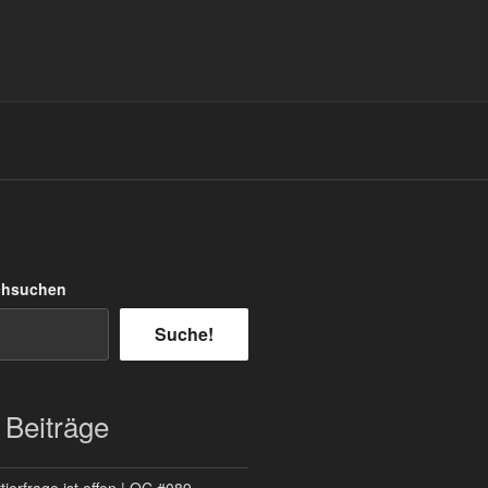
chsuchen
Suche!
 Beiträge
ierfrage ist offen | QC #089