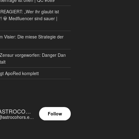
AGIERT: „Wer ihr glaubt ist
?! 💀 Medfluencer sind sauer |
m Visier: Die miese Strategie der
Zensur vorgeworfen: Danger Dan
alt
gt ApoRed komplett
ASTROCOHORS EUNOIA ULTIMA
Follow
@astrocohors.eu@astrocohors.eu