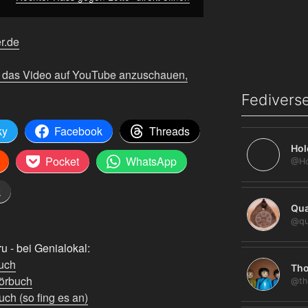
er.de
m das Video auf YouTube anzuschauen,
Fediverse
ky
Facebook
Threads
Hol
Pocket
WhatsApp
k
Qua
@qu
 - bei Genialokal:
uch
Tho
örbuch
@th
ch (so fing es an)