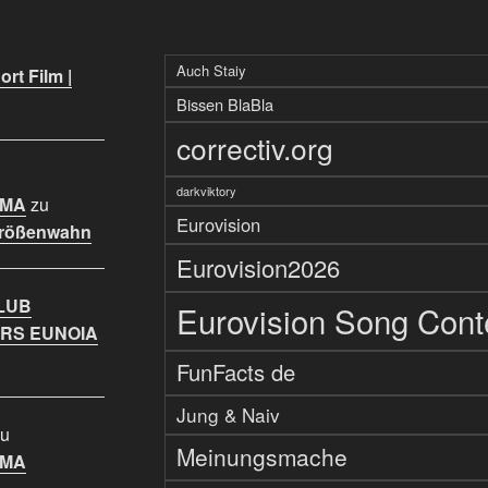
Auch Staiy
rt Film |
Bissen BlaBla
correctiv.org
darkviktory
IMA
zu
Eurovision
Größenwahn
Eurovision2026
LUB
Eurovision Song Cont
RS EUNOIA
FunFacts de
Jung & Naiv
u
Meinungsmache
IMA