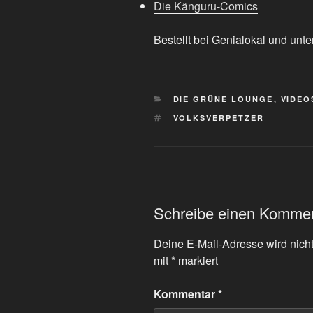
Die Känguru-Comics
Bestellt bei Genialokal und unte
KATEGORIEN
DIE GRÜNE LOUNGE
,
VIDEO
SCHLAGWÖRTER
VOLKSVERPETZER
Schreibe einen Komme
Deine E-Mail-Adresse wird nicht 
mit
*
markiert
Kommentar
*