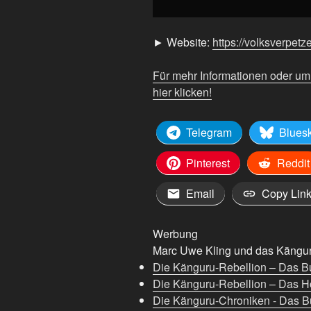
Hass
gegen
► Website:
https://volksverpetz
Lotte“
von
Für mehr Informationen oder u
YouTube
hier klicken!
anzeigen
Telegram
Blues
Pinterest
Reddit
Email
Copy Lin
Werbung
Marc Uwe Kling und das Känguru
Die Känguru-Rebellion – Das B
Die Känguru-Rebellion – Das H
Die Känguru-Chroniken - Das Bu