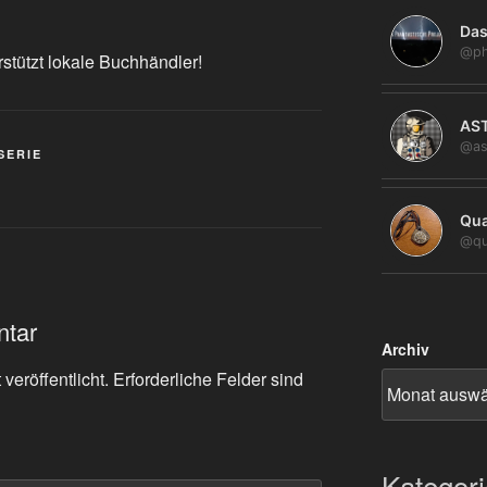
Das
@ph
rstützt lokale Buchhändler!
AS
@as
SERIE
Qua
@qu
ntar
Archiv
veröffentlicht.
Erforderliche Felder sind
Kategor