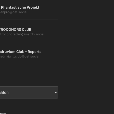
 Phantastische Projekt
anpro@det.social
TROCOHORS CLUB
trocohorsclub@mstdn.social
druvium Club - Reports
adrivium_club@det.social
ien