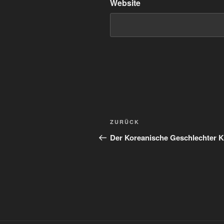
Website
Beitragsnavigation
Vorheriger
ZURÜCK
Beitrag
Der Koreanische Geschlechter K