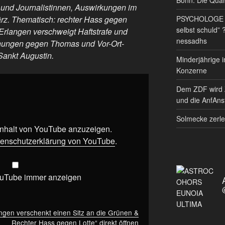
 und Journalistinnen, Auswirkungen im
PSYCHOLOGE RE
rz. Thematisch: rechter Hass gegen
selbst schuld” 
 Erlangen verschweigt Haftstrafe und
nessadhs
ohungen gegen Thomas und Vor-Ort-
Sankt Augustin.
Minderjährige i
Konzerne
Dem ZDF wird 
und die AnfAnst
Solmecke zerle
 Inhalt von YouTube anzuzeigen.
enschutzerklärung von YouTube
.
ouTube immer anzeigen
ngen verschenkt einen Sitz an die Grünen &
Rechter Hass gegen Lotte“ direkt öffnen