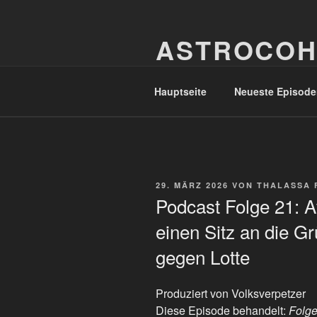
Zum
Inhalt
ASTROCOH
springen
In Varietate Concordia
Hauptseite
Neueste Episode
VERÖFFENTLICHT
29. MÄRZ 2026
VON
THALASSA 
AM
Podcast Folge 21: A
einen Sitz an die G
gegen Lotte
Produziert von Volksverpetzer
Diese Episode behandelt:
Folge