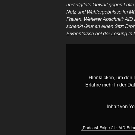
und digitale Gewalt gegen Lotte
Netz und Wahlergebnisse im Mä
Frauen. Weiterer Abschnitt: AfD
schenkt Grünen einen Sitz; Dr
Erkenntnisse bei der Lesung in 
„Podcast
Folge
21:
AfD
Erlangen
Hier klicken, um den
verschenkt
Erfahre mehr in der
Dat
einen
Sitz
an
Inhalt von Y
die
Grünen
&
„Podcast Folge 21: AfD Erla
Rechter