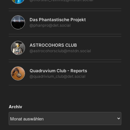
Das Phantastische Projekt
@phanpro@det.social
ASTROCOHORS CLUB
@astrocohorsclub@mstdn.social
Quadruvium Club - Reports
@quadrivium_club@det.social
Archiv