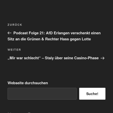
Beitragsnavigation
Vorheriger
ZURÜCK
Beitrag
Podcast Folge 21: AfD Erlangen verschenkt einen
Sitz an die Grünen & Rechter Hass gegen Lotte
Nächster
WEITER
Beitrag
„Mir war schlecht“ – Staiy über seine Casino-Phase
Webseite durchsuchen
Suche!