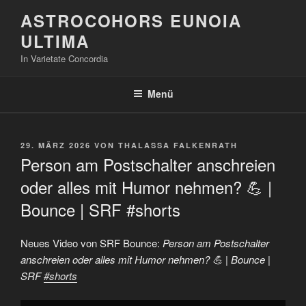
Zum
ASTROCOHORS EUNOIA
Inhalt
ULTIMA
springen
In Varietate Concordia
Menü
VERÖFFENTLICHT
29. MÄRZ 2026
VON
THALASSA FALKENRATH
AM
Person am Postschalter anschreien
oder alles mit Humor nehmen? 💪 |
Bounce | SRF #shorts
Neues Video von SRF Bounce:
Person am Postschalter
anschreien oder alles mit Humor nehmen? 💪 | Bounce |
SRF
#shorts
„Person