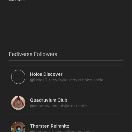
Fediverse Followers
Holos Discover
@HolosDiscover@discover.holos.social
Quadruvium Club
@quadruviumclub@troet.cafe
Thorsten Reimnitz
@thorsten_reimnitz@mstdn.social