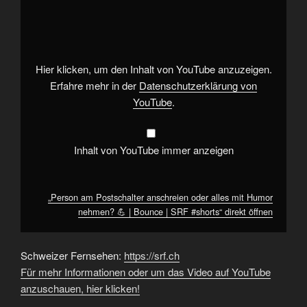
am
Postschalter
anschreien
oder
alles
mit
Humor
Hier klicken, um den Inhalt von YouTube anzuzeigen.
nehmen?
💪
Erfahre mehr in der
Datenschutzerklärung von
|
YouTube
.
Bounce
|
SRF
#shorts“
von
Inhalt von YouTube immer anzeigen
YouTube
anzeigen
„Person am Postschalter anschreien oder alles mit Humor
nehmen? 💪 | Bounce | SRF #shorts“ direkt öffnen
Schweizer Fernsehen:
https://srf.ch
Für mehr Informationen oder um das Video auf YouTube
anzuschauen, hier klicken!