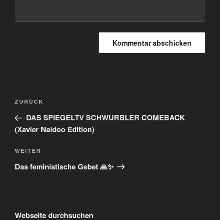
Beitragsnavigation
Vorheriger
ZURÜCK
Beitrag
DAS SPIEGELTV SCHWURBLER COMEBACK
(Xavier Naidoo Edition)
Nächster
WEITER
Beitrag
Das feministische Gebet 🙏✨
Webseite durchsuchen