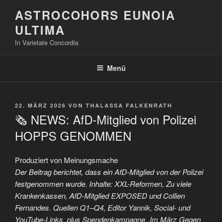
Zum
ASTROCOHORS EUNOIA
Inhalt
ULTIMA
springen
In Varietate Concordia
Menü
VERÖFFENTLICHT
22. MÄRZ 2026
VON
THALASSA FALKENRATH
AM
🗞️ NEWS: AfD-Mitglied von Polizei
HOPPS GENOMMEN
Produziert von Meinungsmache
Der Beitrag berichtet, dass ein AfD-Mitglied von der Polizei
festgenommen wurde. Inhalte: XXL-Reformen, Zu viele
Krankenkassen, AfD-Mitglied EXPOSED und Collien
Fernandes. Quellen Q1–Q4, Editor Yannik, Social- und
YouTube-Links, plus Spendenkampagne „Im März Gegen