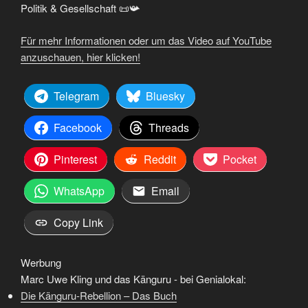
Politik & Gesellschaft 📜📯
Für mehr Informationen oder um das Video auf YouTube
anzuschauen, hier klicken!
Telegram
Bluesky
Facebook
Threads
Pinterest
Reddit
Pocket
WhatsApp
Email
Copy Link
Werbung
Marc Uwe Kling und das Känguru - bei Genialokal:
Die Känguru-Rebellion – Das Buch