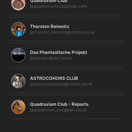
Quadruvium Club
@quadruviumclub@troet.cafe
Thorsten Reimnitz
@thorsten_reimnitz@mstdn.social
Das Phantastische Projekt
@phanpro@det.social
ASTROCOHORS CLUB
@astrocohorsclub@mstdn.social
Quadruvium Club - Reports
@quadrivium_club@det.social