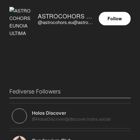
ASTROCOHORS EUNOIA ULTIMA
Follow
@astrocohors.eu@astrocohors.eu
Fediverse Followers
Holos Discover
@HolosDiscover@discover.holos.social