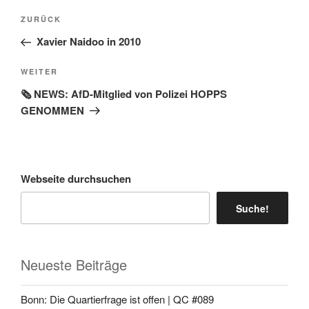
Beitragsnavigation
Vorheriger
ZURÜCK
Beitrag
Xavier Naidoo in 2010
Nächster
WEITER
Beitrag
🗞️ NEWS: AfD-Mitglied von Polizei HOPPS
GENOMMEN
Webseite durchsuchen
Suche!
Neueste Beiträge
Bonn: Die Quartierfrage ist offen | QC #089