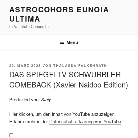
Zum
ASTROCOHORS EUNOIA
Inhalt
ULTIMA
springen
In Varietate Concordia
Menü
VERÖFFENTLICHT
22. MÄRZ 2026
VON
THALASSA FALKENRATH
AM
DAS SPIEGELTV SCHWURBLER
COMEBACK (Xavier Naidoo Edition)
Produziert von:
Staiy
„DAS
Hier klicken, um den Inhalt von YouTube anzuzeigen.
SPIEGELTV
SCHWURBLER
Erfahre mehr in der
Datenschutzerklärung von YouTube
.
COMEBACK
(Xavier
Naidoo
Edition)“