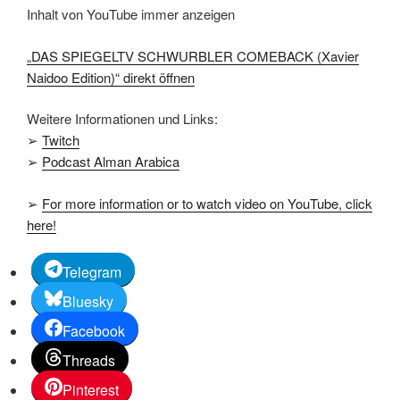
von
Inhalt von YouTube immer anzeigen
YouTube
anzeigen
„DAS SPIEGELTV SCHWURBLER COMEBACK (Xavier
Naidoo Edition)“ direkt öffnen
Weitere Informationen und Links:
➢
Twitch
➢
Podcast Alman Arabica
➢
For more information or to watch video on YouTube, click
here!
Telegram
Bluesky
Facebook
Threads
Pinterest