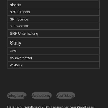
shorts
SPACE FROGS
SRF Bounce
SRF Studio 404
SRF Unterhaltung
Staiy
Verdi
Volksverpetzer
WildMics
Telegram
Mastodon
YouTube
Datenschutzerklärung
Stolz präsentiert von WordPress