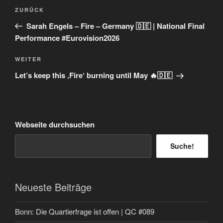
Beitragsnavigation
Vorheriger
ZURÜCK
Beitrag
Sarah Engels – Fire – Germany 🇩🇪 | National Final
Performance #Eurovision2026
Nächster
WEITER
Beitrag
Let’s keep this ‚Fire‘ burning until May 🔥🇩🇪
Webseite durchsuchen
Suche!
Neueste Beiträge
Bonn: Die Quartierfrage ist offen | QC #089