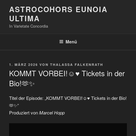
Zum
ASTROCOHORS EUNOIA
Inhalt
ULTIMA
springen
In Varietate Concordia
Menü
VERÖFFENTLICHT
1. MÄRZ 2026
VON
THALASSA FALKENRATH
AM
KOMMT VORBEI!☺️♥️ Tickets in der
Bio!🫶✨
Titel der Episode: „KOMMT VORBEI!☺️♥️ Tickets in der Bio!
🫶✨“
Produziert von
Marcel Hopp
„KOMMT
VORBEI!
☺️