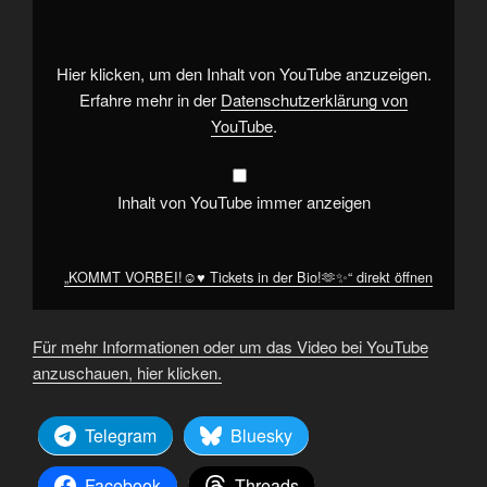
♥️
Tickets
in
der
Bio!
Hier klicken, um den Inhalt von YouTube anzuzeigen.
🫶
✨“
Erfahre mehr in der
Datenschutzerklärung von
von
YouTube
.
YouTube
anzeigen
Inhalt von YouTube immer anzeigen
„KOMMT VORBEI!☺️♥️ Tickets in der Bio!🫶✨“ direkt öffnen
Für mehr Informationen oder um das Video bei YouTube
anzuschauen, hier klicken.
Telegram
Bluesky
Facebook
Threads