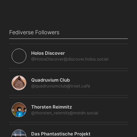
Fediverse Followers
Holos Discover
@HolosDiscover@discover.holos.social
Quadruvium Club
@quadruviumclub@troet.cafe
Thorsten Reimnitz
@thorsten_reimnitz@mstdn.social
Das Phantastische Projekt