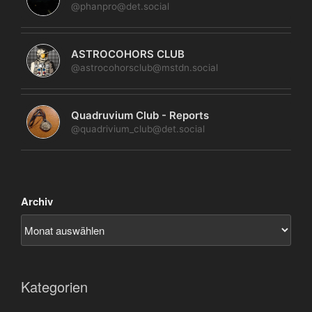
@phanpro@det.social
ASTROCOHORS CLUB
@astrocohorsclub@mstdn.social
Quadruvium Club - Reports
@quadrivium_club@det.social
Archiv
Kategorien