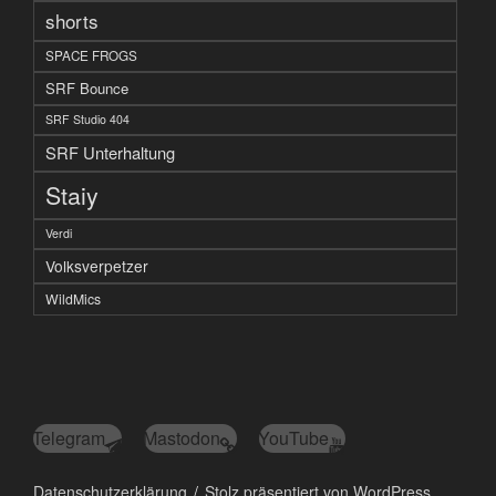
shorts
SPACE FROGS
SRF Bounce
SRF Studio 404
SRF Unterhaltung
Staiy
Verdi
Volksverpetzer
WildMics
Telegram
Mastodon
YouTube
Datenschutzerklärung
Stolz präsentiert von WordPress