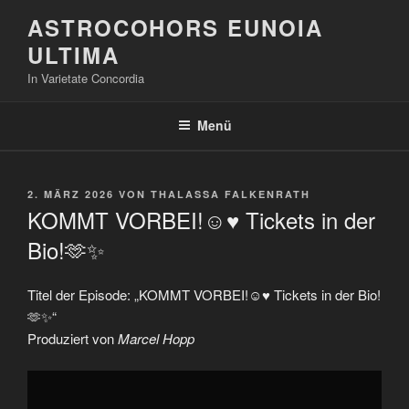
Zum
ASTROCOHORS EUNOIA
Inhalt
ULTIMA
springen
In Varietate Concordia
Menü
VERÖFFENTLICHT
2. MÄRZ 2026
VON
THALASSA FALKENRATH
AM
KOMMT VORBEI!☺️♥️ Tickets in der
Bio!🫶✨
Titel der Episode: „KOMMT VORBEI!☺️♥️ Tickets in der Bio!
🫶✨“
Produziert von
Marcel Hopp
„KOMMT
VORBEI!
☺️