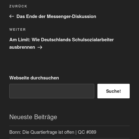
Beitragsnavigation
Vorheriger
ZURÜCK
Beitrag
Das Ende der Messenger-Diskussion
Nächster
WEITER
Beitrag
Am Limit: Wie Deutschlands Schulsozialarbeiter
ausbrennen
Webseite durchsuchen
Suche!
Neueste Beiträge
Bonn: Die Quartierfrage ist offen | QC #089