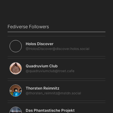
Fediverse Followers
Holos Discover
@HolosDiscover@discover.holos.social
Quadruvium Club
@quadruviumclub@troet.cafe
Thorsten Reimnitz
@thorsten_reimnitz@mstdn.social
Das Phantastische Projekt