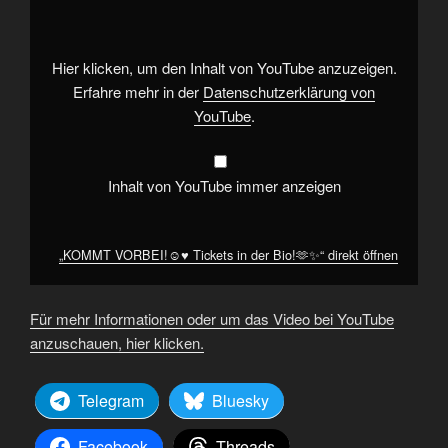
♥️
Tickets
in
der
Bio!
Hier klicken, um den Inhalt von YouTube anzuzeigen.
🫶
✨“
Erfahre mehr in der
Datenschutzerklärung von
von
YouTube
.
YouTube
anzeigen
Inhalt von YouTube immer anzeigen
„KOMMT VORBEI!☺️♥️ Tickets in der Bio!🫶✨“ direkt öffnen
Für mehr Informationen oder um das Video bei YouTube
anzuschauen, hier klicken.
Telegram
Bluesky
Facebook
Threads