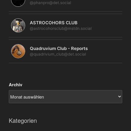
@phanpro@det.social
ASTROCOHORS CLUB
@astrocohorsclub@mstdn.social
Quadruvium Club - Reports
@quadrivium_club@det.social
Archiv
Kategorien