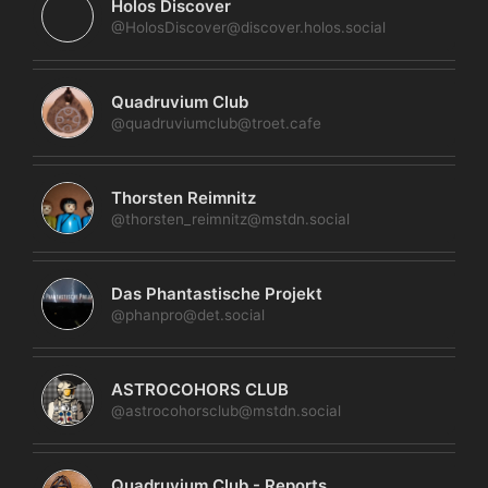
Holos Discover
@HolosDiscover@discover.holos.social
Quadruvium Club
@quadruviumclub@troet.cafe
Thorsten Reimnitz
@thorsten_reimnitz@mstdn.social
Das Phantastische Projekt
@phanpro@det.social
ASTROCOHORS CLUB
@astrocohorsclub@mstdn.social
Quadruvium Club - Reports