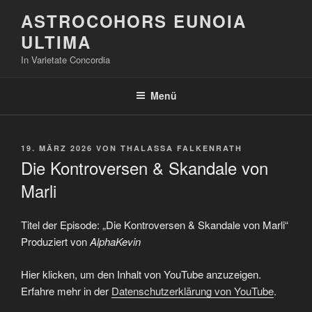
Zum
ASTROCOHORS EUNOIA
Inhalt
ULTIMA
springen
In Varietate Concordia
Menü
VERÖFFENTLICHT
19. MÄRZ 2026
VON
THALASSA FALKENRATH
AM
Die Kontroversen & Skandale von
Marli
Titel der Episode: „Die Kontroversen & Skandale von Marli“
Produziert von
AlphaKevin
„Die
Hier klicken, um den Inhalt von YouTube anzuzeigen.
Kontroversen
&
Erfahre mehr in der
Datenschutzerklärung von YouTube
.
Skandale
von