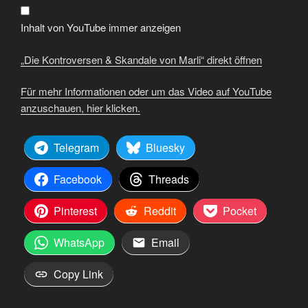
Marli“
von
YouTube
Inhalt von YouTube immer anzeigen
anzeigen
„Die Kontroversen & Skandale von Marli“ direkt öffnen
Für mehr Informationen oder um das Video auf YouTube
anzuschauen, hier klicken.
Telegram
Bluesky
Facebook
Threads
Pinterest
Reddit
Pocket
WhatsApp
Email
Copy Link