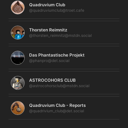
Quadruvium Club
@quadruviumclub@troet.cafe
Thorsten Reimnitz
@thorsten_reimnitz@mstdn.social
Das Phantastische Projekt
@phanpro@det.social
ASTROCOHORS CLUB
@astrocohorsclub@mstdn.social
Quadruvium Club - Reports
@quadrivium_club@det.social