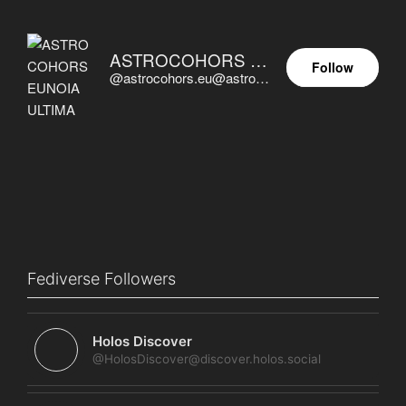
ASTROCOHORS EUNOIA ULTIMA
Follow
@astrocohors.eu@astrocohors.eu
Fediverse Followers
Holos Discover
@HolosDiscover@discover.holos.social