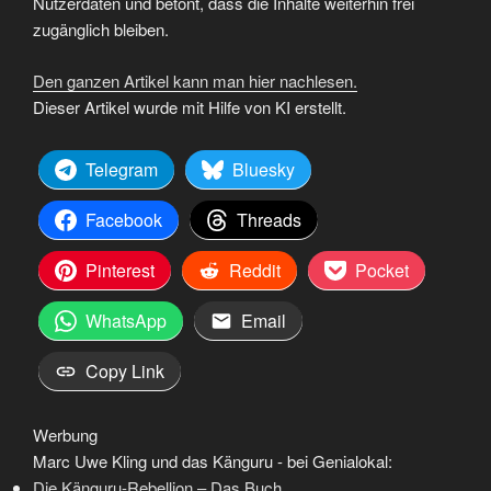
Nutzerdaten und betont, dass die Inhalte weiterhin frei
zugänglich bleiben.
Den ganzen Artikel kann man hier nachlesen.
Dieser Artikel wurde mit Hilfe von KI erstellt.
Telegram
Bluesky
Facebook
Threads
Pinterest
Reddit
Pocket
WhatsApp
Email
Copy Link
Werbung
Marc Uwe Kling und das Känguru - bei Genialokal:
Die Känguru-Rebellion – Das Buch