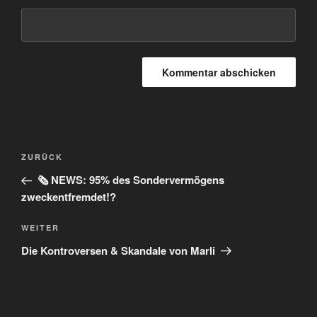
Beitragsnavigation
Vorheriger
ZURÜCK
Beitrag
🗞️ NEWS: 95% des Sondervermögens
zweckentfremdet!?
Nächster
WEITER
Beitrag
Die Kontroversen & Skandale von Marli