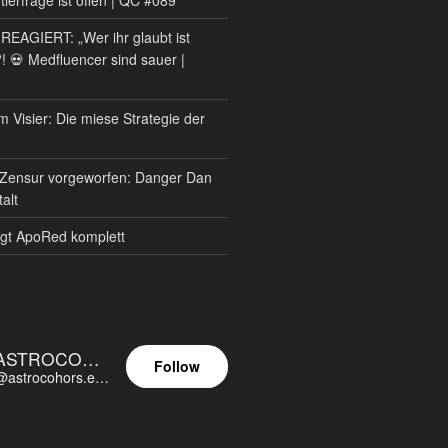
AGIERT: „Wer ihr glaubt ist
?! 💀 Medfluencer sind sauer |
m Visier: Die miese Strategie der
Zensur vorgeworfen: Danger Dan
alt
gt ApoRed komplett
ASTROCOHORS EUNOIA ULTIMA
Follow
@astrocohors.eu@astrocohors.eu