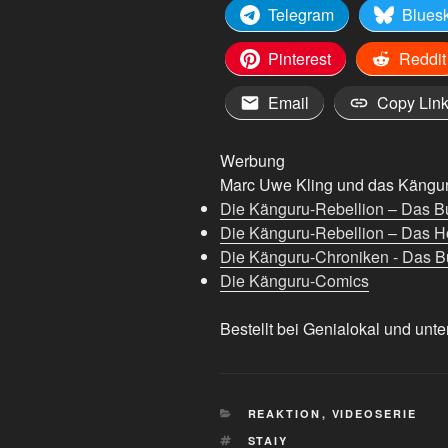
Telegram
Blues
Pinterest
Reddit
Email
Copy Lin
Werbung
Marc Uwe Kling und das Känguru
Die Känguru-Rebellion – Das B
Die Känguru-Rebellion – Das H
Die Känguru-Chroniken - Das Bu
Die Känguru-Comics
Bestellt bei Genialokal und unte
KATEGORIEN
REAKTION
,
VIDEOSERIE
SCHLAGWÖRTER
STAIY