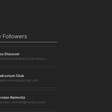
 Followers
os Discover
@HolosDiscover@discover.holos.social
druvium Club
adruviumclub@troet.cafe
rsten Reimnitz
orsten_reimnitz@mstdn.social