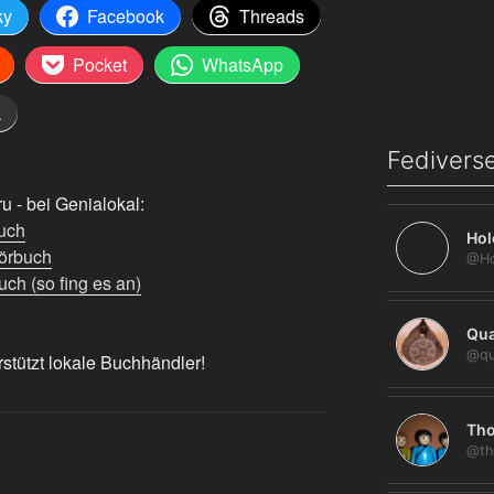
ky
Facebook
Threads
Pocket
WhatsApp
k
Fediverse
 - bei Genialokal:
uch
Hol
örbuch
ch (so fing es an)
Qua
@qu
rstützt lokale Buchhändler!
Tho
@th