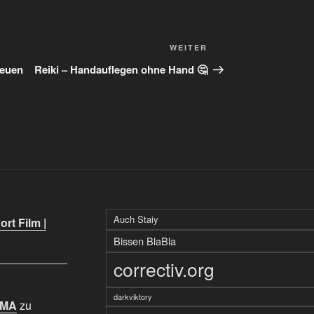
Nächster
WEITER
Beitrag
neuen
Reiki – Handauflegen ohne Hand 🤔
Auch Staiy
rt Film |
Bissen BlaBla
correctiv.org
darkviktory
IMA
zu