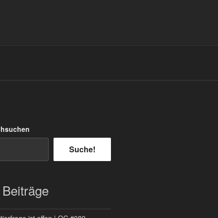
chsuchen
Suche!
 Beiträge
ierfrage ist offen | QC #089