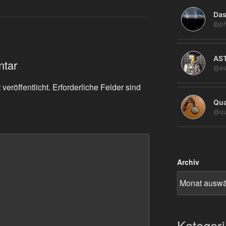
Das
@ph
AS
ntar
@as
veröffentlicht.
Erforderliche Felder sind
Qua
@qu
Archiv
Kategor