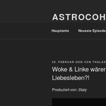
Zum
Inhalt
ASTROCOH
springen
In Varietate Concordia
Hauptseite
Neueste Episode
VERÖFFENTLICHT
28. FEBRUAR 2026
VON
THALAS
AM
Woke & Linke wären 
Liebesleben?!
Produziert von:
Staiy
„Woke