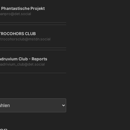
 Phantastische Projekt
anpro@det.social
TROCOHORS CLUB
trocohorsclub@mstdn.social
druvium Club - Reports
adrivium_club@det.social
ien