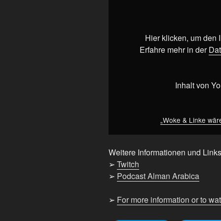
&
Linke
wären
sauer
Hier klicken, um den
auf
Erfahre mehr in der
Dat
ihr
Liebesleben?!“
von
Inhalt von Y
YouTube
anzeigen
„Woke & Linke wären
Weitere Informationen und Links
➢
Twitch
➢
Podcast Alman Arabica
➢
For more information or to wa