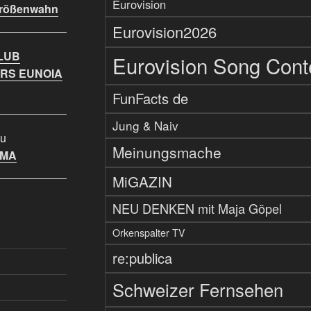
Eurovision
Größenwahn
Eurovision2026
LUB
Eurovision Song Cont
RS EUNOIA
FunFacts de
Jung & Naiv
u
Meinungsmache
IMA
MiGAZIN
NEU DENKEN mit Maja Göpel
Orkenspalter TV
re:publica
Schweizer Fernsehen