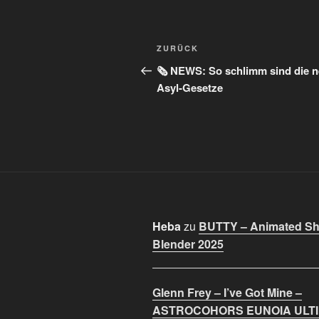
Beitragsnavigation
Vorheriger
ZURÜCK
Beitrag
🗞️ NEWS: So schlimm sind die 
Asyl-Gesetze
Heba
zu
BUTTY – Animated Sho
Blender 2025
Glenn Frey – I’ve Got Mine –
ASTROCOHORS EUNOIA ULT