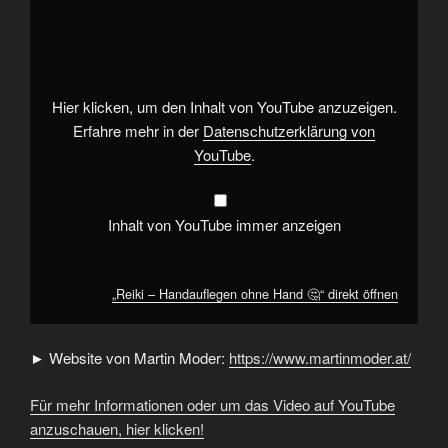
„Reiki
–
Handauflegen
ohne
Hand
🤔“
von
YouTube
Hier klicken, um den Inhalt von YouTube anzuzeigen.
anzeigen
Erfahre mehr in der
Datenschutzerklärung von
YouTube
.
Inhalt von YouTube immer anzeigen
„Reiki – Handauflegen ohne Hand 🤔“ direkt öffnen
► Website von Martin Moder:
https://www.martinmoder.at/
Für mehr Informationen oder um das Video auf YouTube
anzuschauen, hier klicken!