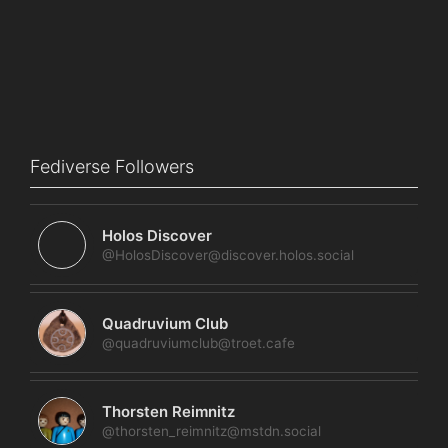
Fediverse Followers
Holos Discover
@HolosDiscover@discover.holos.social
Quadruvium Club
@quadruviumclub@troet.cafe
Thorsten Reimnitz
@thorsten_reimnitz@mstdn.social