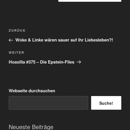
Beitragsnavigation
Vorheriger
ZURÜCK
Beitrag
Woke & Linke wären sauer auf ihr Liebesleben?!
Nächster
WEITER
Beitrag
Hoaxilla #375 – Die Epstein-Files
Webseite durchsuchen
Suche!
Neueste Beiträge