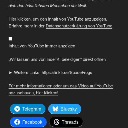
dich den hässlichsten Menschen der Welt.
„Wir
Hier klicken, um den Inhalt von YouTube anzuzeigen.
lassen
uns
Erfahre mehr in der
Datenschutzerklärung von YouTube
.
von
Incel
KI
beleidigen“
von
Inhalt von YouTube immer anzeigen
YouTube
anzeigen
„Wir lassen uns von Incel KI beleidigen“ direkt öffnen
► Weitere Links:
https://linktr.ee/SpaceFrogs
Für mehr Informationen oder um das Video auf YouTube
anzuschauen, hier klicken!
Telegram
Bluesky
Facebook
Threads