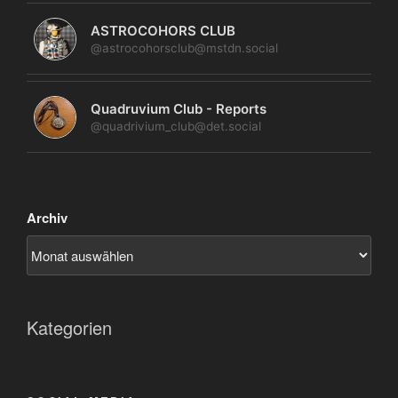
ASTROCOHORS CLUB
@astrocohorsclub@mstdn.social
Quadruvium Club - Reports
@quadrivium_club@det.social
Archiv
Kategorien