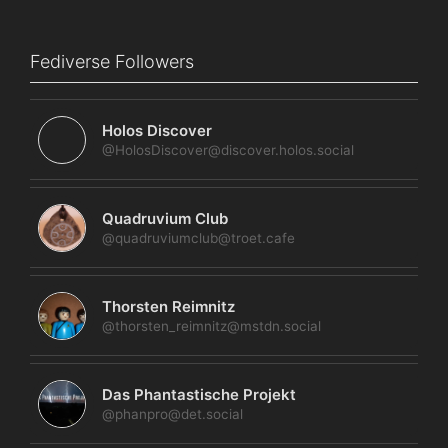
Fediverse Followers
Holos Discover
@HolosDiscover@discover.holos.social
Quadruvium Club
@quadruviumclub@troet.cafe
Thorsten Reimnitz
@thorsten_reimnitz@mstdn.social
Das Phantastische Projekt
@phanpro@det.social