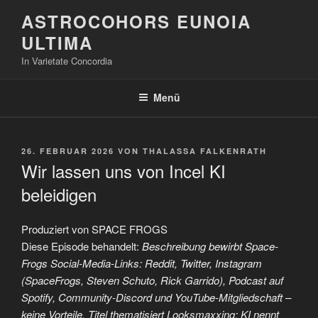
Zum
ASTROCOHORS EUNOIA
Inhalt
ULTIMA
springen
In Varietate Concordia
Menü
VERÖFFENTLICHT
26. FEBRUAR 2026
VON
THALASSA FALKENRATH
AM
Wir lassen uns von Incel KI
beleidigen
Produziert von SPACE FROGS
Diese Episode behandelt:
Beschreibung bewirbt Space-
Frogs Social-Media-Links: Reddit, Twitter, Instagram
(SpaceFrogs, Steven Schuto, Rick Garrido), Podcast auf
Spotify, Community-Discord und YouTube-Mitgliedschaft –
keine Vorteile. Titel thematisiert Looksmaxxing: KI nennt