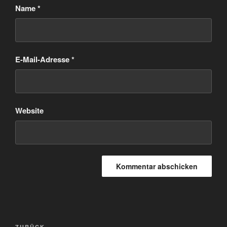
Name
*
E-Mail-Adresse
*
Website
Beitragsnavigation
ZURÜCK