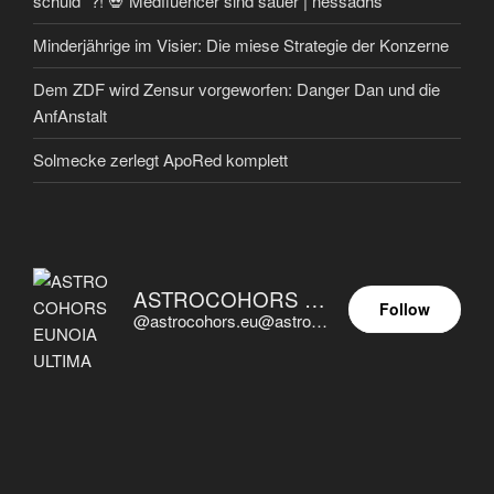
schuld” ?! 💀 Medfluencer sind sauer | nessadhs
Minderjährige im Visier: Die miese Strategie der Konzerne
Dem ZDF wird Zensur vorgeworfen: Danger Dan und die
AnfAnstalt
Solmecke zerlegt ApoRed komplett
ASTROCOHORS EUNOIA ULTIMA
Follow
@astrocohors.eu@astrocohors.eu