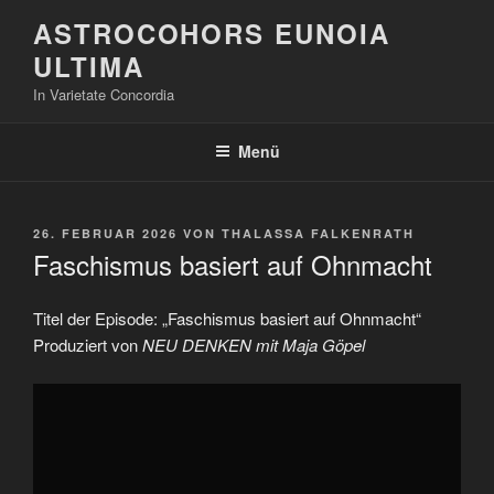
Zum
ASTROCOHORS EUNOIA
Inhalt
ULTIMA
springen
In Varietate Concordia
Menü
VERÖFFENTLICHT
26. FEBRUAR 2026
VON
THALASSA FALKENRATH
AM
Faschismus basiert auf Ohnmacht
Titel der Episode: „Faschismus basiert auf Ohnmacht“
Produziert von
NEU DENKEN mit Maja Göpel
„Faschismus
basiert
auf
Ohnmacht“
von
YouTube
anzeigen