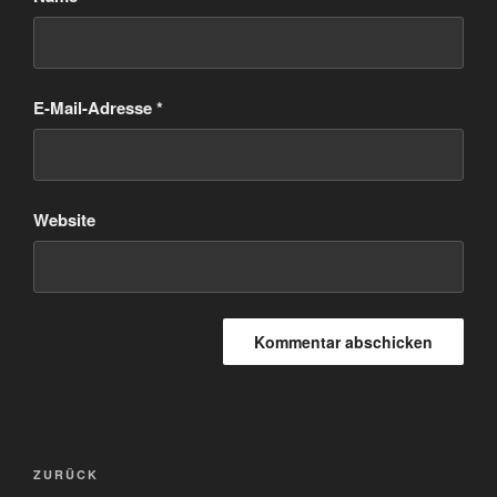
E-Mail-Adresse
*
Website
Beitragsnavigation
Vorheriger
ZURÜCK