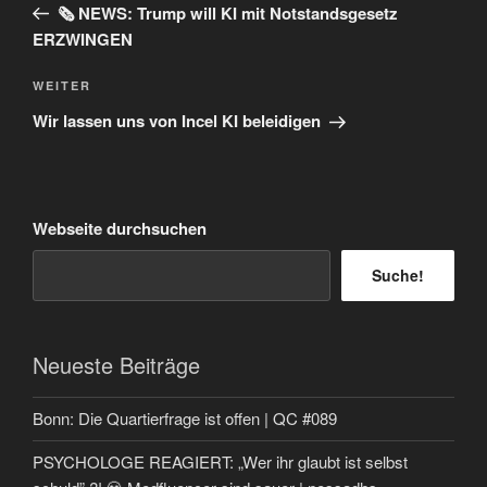
Beitrag
🗞️ NEWS: Trump will KI mit Notstandsgesetz
ERZWINGEN
Nächster
WEITER
Beitrag
Wir lassen uns von Incel KI beleidigen
Webseite durchsuchen
Suche!
Neueste Beiträge
Bonn: Die Quartierfrage ist offen | QC #089
PSYCHOLOGE REAGIERT: „Wer ihr glaubt ist selbst