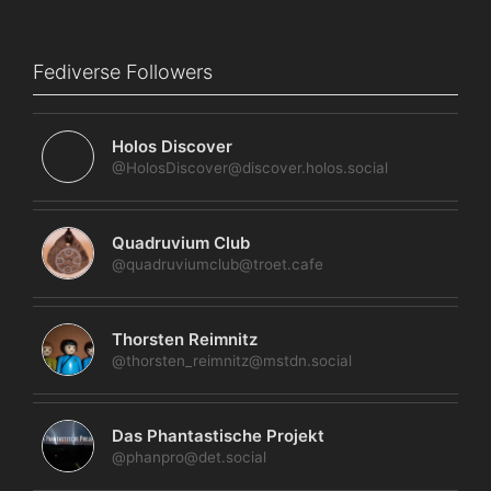
Fediverse Followers
Holos Discover
@HolosDiscover@discover.holos.social
Quadruvium Club
@quadruviumclub@troet.cafe
Thorsten Reimnitz
@thorsten_reimnitz@mstdn.social
Das Phantastische Projekt
@phanpro@det.social