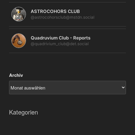
ASTROCOHORS CLUB
@astrocohorsclub@mstdn.social
Quadruvium Club - Reports
@quadrivium_club@det.social
Archiv
Kategorien