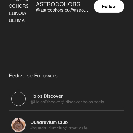
ASTROCOHORS EUNOIA ULTIMA
Follow
@astrocohors.eu@astrocohors.eu
Fediverse Followers
Holos Discover
@HolosDiscover@discover.holos.social
Quadruvium Club
@quadruviumclub@troet.cafe