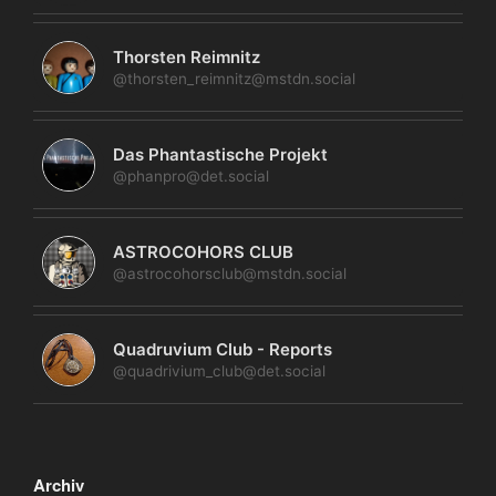
Thorsten Reimnitz
@thorsten_reimnitz@mstdn.social
Das Phantastische Projekt
@phanpro@det.social
ASTROCOHORS CLUB
@astrocohorsclub@mstdn.social
Quadruvium Club - Reports
@quadrivium_club@det.social
Archiv