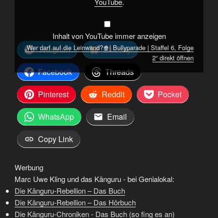
YouTube
.
2“
von
YouTube
anzeigen
Inhalt von YouTube immer anzeigen
„Wer darf auf die Leinwand?🍿| Bullyparade | Staffel 6, Folge
Telegram
Bluesky
2“ direkt öffnen
Facebook
Threads
Pinterest
Reddit
Pocket
WhatsApp
Email
Copy Link
Werbung
Marc Uwe Kling und das Känguru - bei Genialokal:
Die Känguru-Rebellion – Das Buch
Die Känguru-Rebellion – Das Hörbuch
Die Känguru-Chroniken - Das Buch (so fing es an)