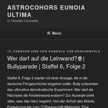
Zum
ASTROCOHORS EUNOIA
Inhalt
ULTIMA
springen
In Varietate Concordia
Menü
VERÖFFENTLICHT
13. FEBRUAR 2026
VON
GUNDULA VON DRACHENFELS
AM
Wer darf auf die Leinwand?🍿|
Bullyparade | Staffel 6, Folge 2
Staffel 6, Folge 2 startet mit einer Ansage, die in die
deutsche Filmgeschichte eingehen sollte. Bully präsentiert
das ultimative demokratische Experiment: Wer darf als
Nächstes die Kinoleinwand erobern? Zur Auswahl steht
alles, was das Herz begehrt. Von der Schuh des Manitu
Fortsetzung bis zum (T)Raumschiff-Wahnsinn. Eine