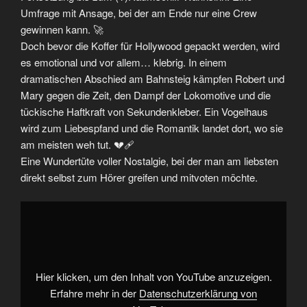
Umfrage mit Ansage, bei der am Ende nur eine Crew
gewinnen kann. 🚀
Doch bevor die Koffer für Hollywood gepackt werden, wird
es emotional und vor allem… klebrig. In einem
dramatischen Abschied am Bahnsteig kämpfen Robert und
Mary gegen die Zeit, den Dampf der Lokomotive und die
tückische Haftkraft von Sekundenkleber. Ein Vogelhaus
wird zum Liebespfand und die Romantik landet dort, wo sie
am meisten weh tut. 💔🩹
Eine Wundertüte voller Nostalgie, bei der man am liebsten
direkt selbst zum Hörer greifen und mitvoten möchte.
„Wer
darf
auf
die
Leinwand?
🍿|
Bullyparade
|
Hier klicken, um den Inhalt von YouTube anzuzeigen.
Staffel
6,
Erfahre mehr in der
Datenschutzerklärung von
Folge