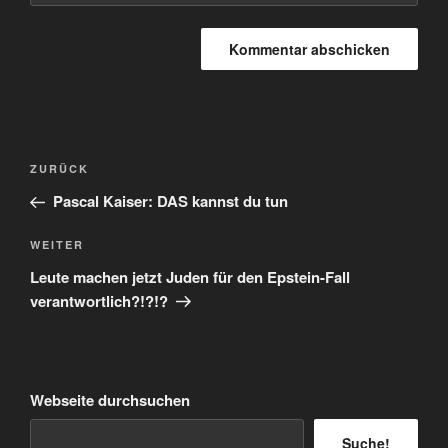
Beitragsnavigation
Vorheriger
ZURÜCK
Beitrag
Pascal Kaiser: DAS kannst du tun
Nächster
WEITER
Beitrag
Leute machen jetzt Juden für den Epstein-Fall
verantwortlich?!?!?
Webseite durchsuchen
Suche!