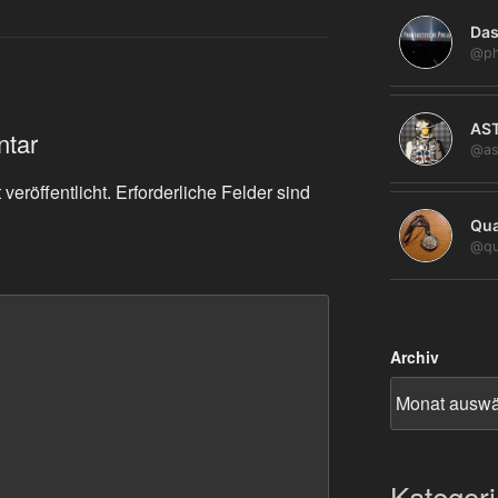
Das
@ph
AS
ntar
@as
veröffentlicht.
Erforderliche Felder sind
Qua
@qu
Archiv
Kategor