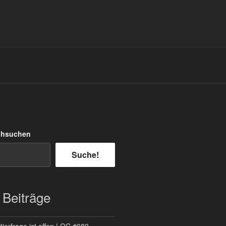
chsuchen
Suche!
 Beiträge
ierfrage ist offen | QC #089