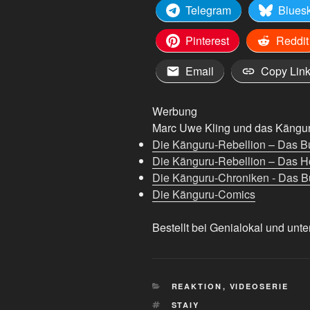
Telegram
Blues
Pinterest
Reddit
Email
Copy Lin
Werbung
Marc Uwe Kling und das Känguru
Die Känguru-Rebellion – Das B
Die Känguru-Rebellion – Das H
Die Känguru-Chroniken - Das Bu
Die Känguru-Comics
Bestellt bei Genialokal und unte
KATEGORIEN
REAKTION
,
VIDEOSERIE
SCHLAGWÖRTER
STAIY