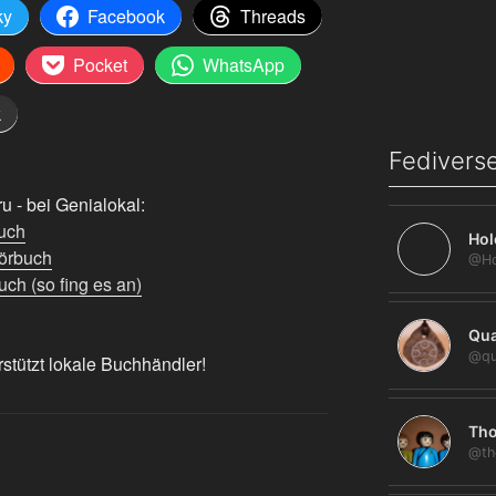
ky
Facebook
Threads
Pocket
WhatsApp
k
Fediverse
 - bei Genialokal:
uch
Hol
örbuch
ch (so fing es an)
Qua
@qu
rstützt lokale Buchhändler!
Tho
@th