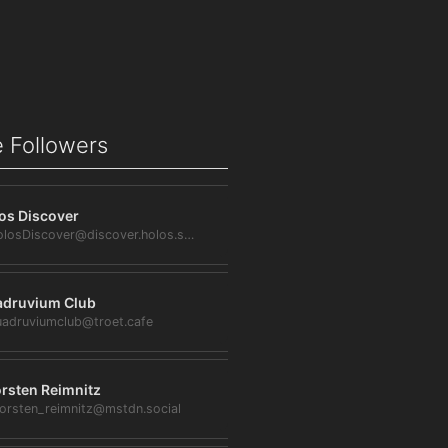
 Followers
os Discover
@HolosDiscover@discover.holos.social
druvium Club
adruviumclub@troet.cafe
rsten Reimnitz
orsten_reimnitz@mstdn.social