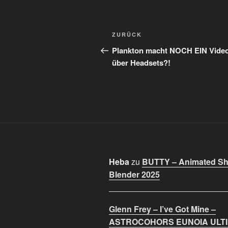
Beitragsnavigation
Vorheriger
ZURÜCK
Beitrag
Plankton macht NOCH EIN Vide
über Headsets?!
Heba
zu
BUTTY – Animated Sho
Blender 2025
Glenn Frey – I’ve Got Mine –
ASTROCOHORS EUNOIA ULT