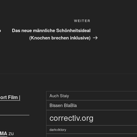
Nächster
WEITER
Beitrag
o
Das neue männliche Schönheitsideal
(Knochen brechen inklusive)
Auch Staiy
rt Film |
Bissen BlaBla
correctiv.org
darkviktory
IMA
zu