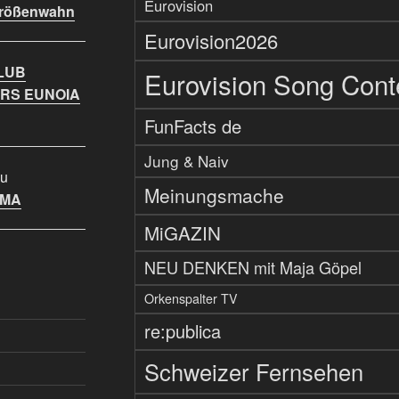
Eurovision
Größenwahn
Eurovision2026
LUB
Eurovision Song Cont
RS EUNOIA
FunFacts de
Jung & Naiv
u
Meinungsmache
IMA
MiGAZIN
NEU DENKEN mit Maja Göpel
Orkenspalter TV
re:publica
Schweizer Fernsehen