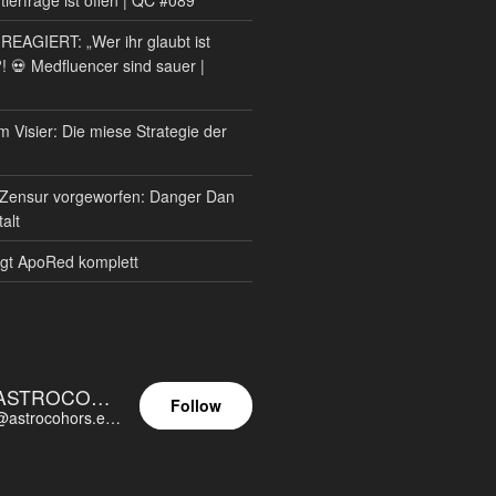
AGIERT: „Wer ihr glaubt ist
?! 💀 Medfluencer sind sauer |
m Visier: Die miese Strategie der
Zensur vorgeworfen: Danger Dan
alt
gt ApoRed komplett
ASTROCOHORS EUNOIA ULTIMA
Follow
@astrocohors.eu@astrocohors.eu