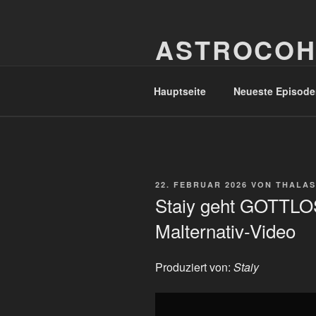
Zum
Inhalt
ASTROCOH
springen
In Varietate Concordia
Hauptseite
Neueste Episode
VERÖFFENTLICHT
22. FEBRUAR 2026
VON
THALAS
AM
Staiy geht GOTTL
Malternativ-Video
Produziert von:
Staiy
„Staiy