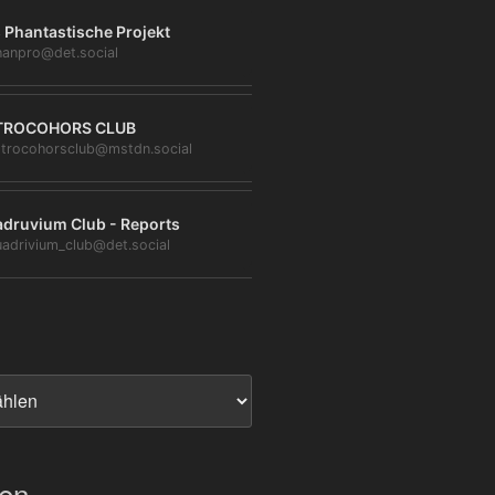
 Phantastische Projekt
anpro@det.social
TROCOHORS CLUB
trocohorsclub@mstdn.social
druvium Club - Reports
adrivium_club@det.social
ien