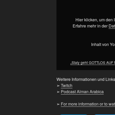
geht
GOTTLOS
AUF
MUTTER
Hier klicken, um den
bei
Erfahre mehr in der
Dat
Malternativ-
Video“
von
Inhalt von Y
YouTube
anzeigen
„Staiy geht GOTTLOS AUF M
Weitere Informationen und Links
➢
Twitch
➢
Podcast Alman Arabica
➢
For more information or to wa