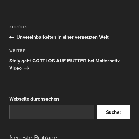
Beitragsnavigation
Vorheriger
ZURÜCK
Beitrag
Unvereinbarkeiten in einer vernetzten Welt
Nächster
WEITER
Beitrag
Staiy geht GOTTLOS AUF MUTTER bei Malternativ-
Video
Webseite durchsuchen
Suche!
Neueste Beiträge