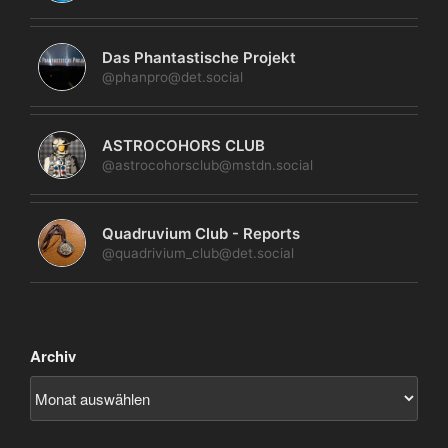
Das Phantastische Projekt
@phanpro@det.social
ASTROCOHORS CLUB
@astrocohorsclub@mstdn.social
Quadruvium Club - Reports
@quadrivium_club@det.social
Archiv