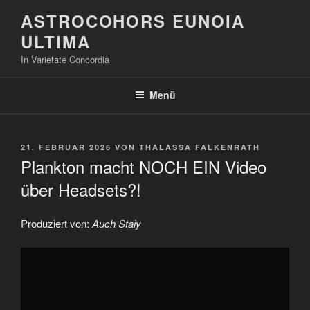
Zum
ASTROCOHORS EUNOIA
Inhalt
ULTIMA
springen
In Varietate Concordia
Menü
VERÖFFENTLICHT
21. FEBRUAR 2026
VON
THALASSA FALKENRATH
AM
Plankton macht NOCH EIN Video
über Headsets?!
Produziert von:
Auch Staiy
„Plankton
macht
NOCH
EIN
Video
über
Headsets?!“