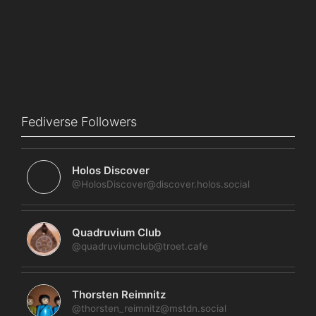
Fediverse Followers
Holos Discover
@HolosDiscover@discover.holos.social
Quadruvium Club
@quadruviumclub@troet.cafe
Thorsten Reimnitz
@thorsten_reimnitz@mstdn.social