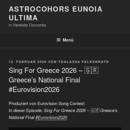
Zum
ASTROCOHORS EUNOIA
Inhalt
ULTIMA
springen
In Varietate Concordia
Menü
VERÖFFENTLICHT
12. FEBRUAR 2026
VON
THALASSA FALKENRATH
AM
Sing For Greece 2026 – 🇬🇷
Greece’s National Final
#Eurovision2026
Produziert von Eurovision Song Contest
In dieser Episode:
Sing For Greece 2026 – 🇬🇷 Greece’s
National Final
#Eurovision2026
„Sing