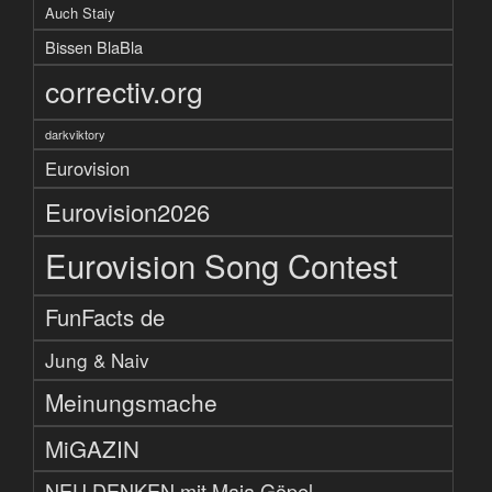
Auch Staiy
Bissen BlaBla
correctiv.org
darkviktory
Eurovision
Eurovision2026
Eurovision Song Contest
FunFacts de
Jung & Naiv
Meinungsmache
MiGAZIN
NEU DENKEN mit Maja Göpel