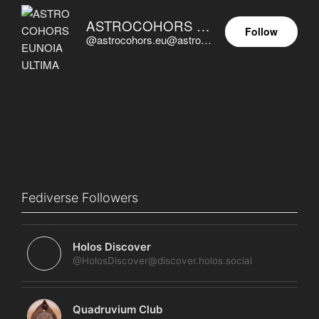
ASTROCOHORS EUNOIA ULTIMA
Follow
@astrocohors.eu@astrocohors.eu
Fediverse Followers
Holos Discover
@HolosDiscover@discover.holos.social
Quadruvium Club