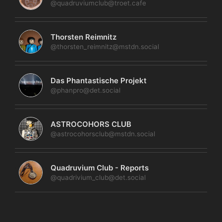
@quadruviumclub@troet.cafe
Thorsten Reimnitz
@thorsten_reimnitz@mstdn.social
Das Phantastische Projekt
@phanpro@det.social
ASTROCOHORS CLUB
@astrocohorsclub@mstdn.social
Quadruvium Club - Reports
@quadrivium_club@det.social