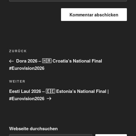
Beitragsnavigation
Vorheriger
ZURÜCK
Beitrag
Dora 2026 – 🇭🇷 Croatia’s National Final
#Eurovision2026
Nächster
WEITER
Beitrag
Eesti Laul 2026 – 🇪🇪 Estonia’s National Final |
#Eurovision2026
Webseite durchsuchen