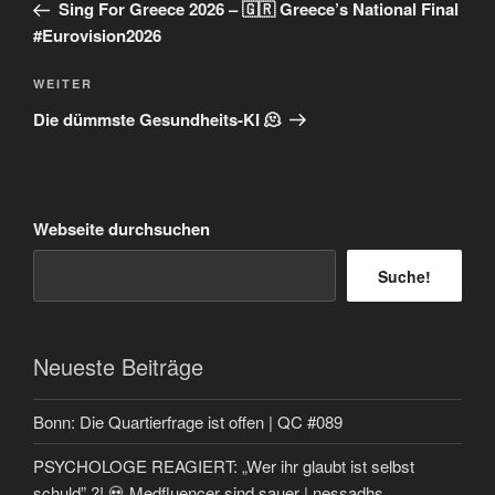
Beitrag
Sing For Greece 2026 – 🇬🇷 Greece’s National Final
#Eurovision2026
Nächster
WEITER
Beitrag
Die dümmste Gesundheits-KI 🫠
Webseite durchsuchen
Suche!
Neueste Beiträge
Bonn: Die Quartierfrage ist offen | QC #089
PSYCHOLOGE REAGIERT: „Wer ihr glaubt ist selbst
schuld” ?! 💀 Medfluencer sind sauer | nessadhs