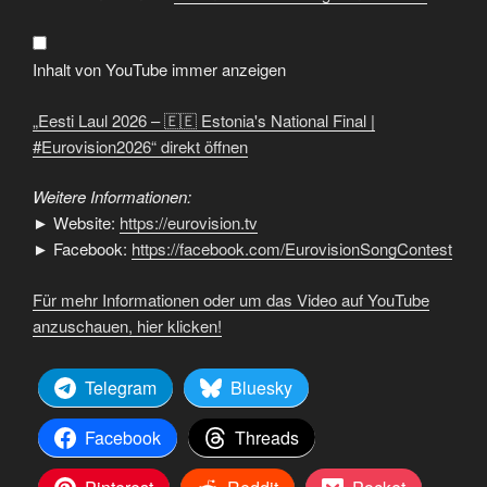
–
🇪🇪
Estonia's
National
Final
Inhalt von YouTube immer anzeigen
|
#Eurovision2026“
von
„Eesti Laul 2026 – 🇪🇪 Estonia's National Final |
YouTube
anzeigen
#Eurovision2026“ direkt öffnen
Weitere Informationen:
► Website:
https://eurovision.tv
► Facebook:
https://facebook.com/EurovisionSongContest
Für mehr Informationen oder um das Video auf YouTube
anzuschauen, hier klicken!
Telegram
Bluesky
Facebook
Threads