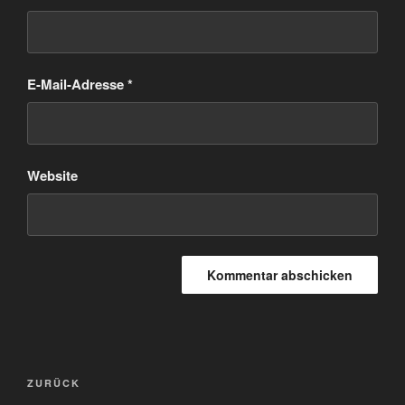
E-Mail-Adresse
*
Website
Beitragsnavigation
Vorheriger
ZURÜCK