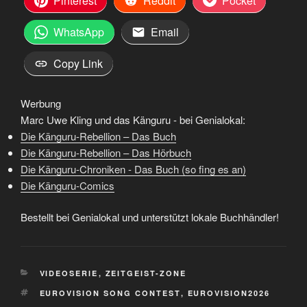
Pinterest
Reddit
Pocket
WhatsApp
Email
Copy Link
Werbung
Marc Uwe Kling und das Känguru - bei Genialokal:
Die Känguru-Rebellion – Das Buch
Die Känguru-Rebellion – Das Hörbuch
Die Känguru-Chroniken - Das Buch (so fing es an)
Die Känguru-Comics
Bestellt bei Genialokal und unterstützt lokale Buchhändler!
KATEGORIEN
VIDEOSERIE
,
ZEITGEIST-ZONE
SCHLAGWÖRTER
EUROVISION SONG CONTEST
,
EUROVISION2026