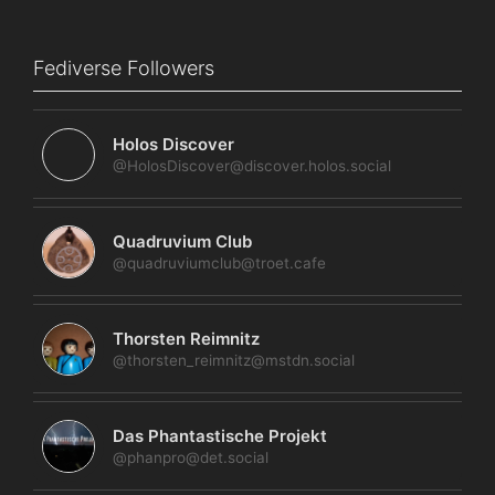
Fediverse Followers
Holos Discover
@HolosDiscover@discover.holos.social
Quadruvium Club
@quadruviumclub@troet.cafe
Thorsten Reimnitz
@thorsten_reimnitz@mstdn.social
Das Phantastische Projekt
@phanpro@det.social