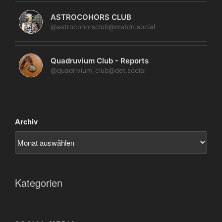
ASTROCOHORS CLUB
@astrocohorsclub@mstdn.social
Quadruvium Club - Reports
@quadrivium_club@det.social
Archiv
Kategorien