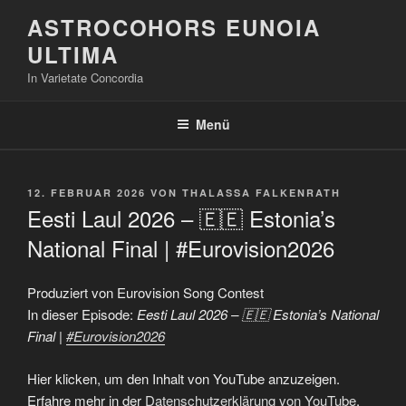
Zum
ASTROCOHORS EUNOIA
Inhalt
ULTIMA
springen
In Varietate Concordia
Menü
VERÖFFENTLICHT
12. FEBRUAR 2026
VON
THALASSA FALKENRATH
AM
Eesti Laul 2026 – 🇪🇪 Estonia’s
National Final | #Eurovision2026
Produziert von Eurovision Song Contest
In dieser Episode:
Eesti Laul 2026 – 🇪🇪 Estonia’s National
Final |
#Eurovision2026
„Eesti
Hier klicken, um den Inhalt von YouTube anzuzeigen.
Laul
2026
Erfahre mehr in der
Datenschutzerklärung von YouTube
.