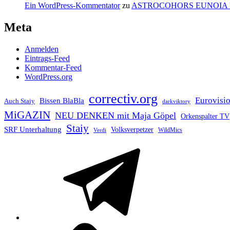
Ein WordPress-Kommentator
zu
ASTROCOHORS EUNOIA
Meta
Anmelden
Eintrags-Feed
Kommentar-Feed
WordPress.org
correctiv.org
Eurovisi
Bissen BlaBla
Auch Staiy
darkviktory
MiGAZIN
NEU DENKEN mit Maja Göpel
Orkenspalter TV
Staiy
SRF Unterhaltung
Volksverpetzer
WildMics
Verdi
Telegram
Mastodon