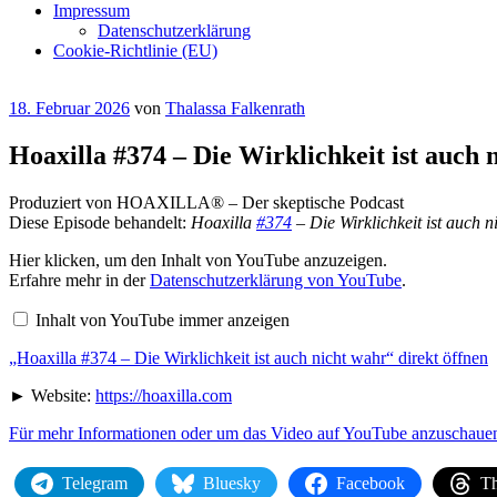
Impressum
Datenschutzerklärung
Cookie-Richtlinie (EU)
Veröffentlicht
18. Februar 2026
von
Thalassa Falkenrath
am
Hoaxilla #374 – Die Wirklichkeit ist auch 
Produziert von HOAXILLA® – Der skeptische Podcast
Diese Episode behandelt:
Hoaxilla
#374
– Die Wirklichkeit ist auch n
„Hoaxilla
Hier klicken, um den Inhalt von YouTube anzuzeigen.
#374
Erfahre mehr in der
Datenschutzerklärung von YouTube
.
–
Die
Inhalt von YouTube immer anzeigen
Wirklichkeit
ist
„Hoaxilla #374 – Die Wirklichkeit ist auch nicht wahr“ direkt öffnen
auch
nicht
wahr“
► Website:
https://hoaxilla.com
von
YouTube
Für mehr Informationen oder um das Video auf YouTube anzuschauen,
anzeigen
Telegram
Bluesky
Facebook
Th