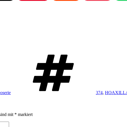
Schlagwörter
oserie
374
,
HOAXILLA® 
sind mit
*
markiert