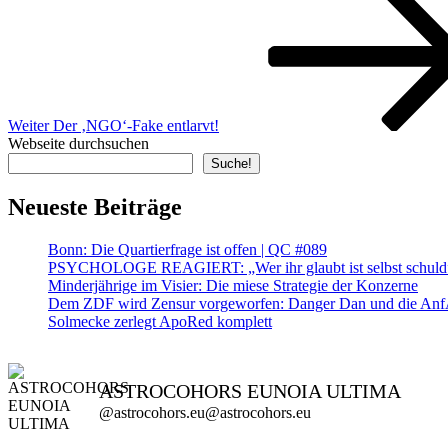
Beitrag
Weiter
Der ‚NGO‘-Fake entlarvt!
Webseite durchsuchen
Suche!
Neueste Beiträge
Bonn: Die Quartierfrage ist offen | QC #089
PSYCHOLOGE REAGIERT: „Wer ihr glaubt ist selbst schuld” ?
Minderjährige im Visier: Die miese Strategie der Konzerne
Dem ZDF wird Zensur vorgeworfen: Danger Dan und die AnfA
Solmecke zerlegt ApoRed komplett
ASTROCOHORS EUNOIA ULTIMA
@astrocohors.eu@astrocohors.eu