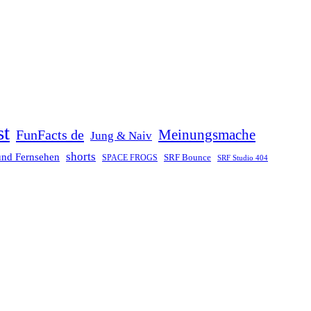
st
Meinungsmache
FunFacts de
Jung & Naiv
shorts
und Fernsehen
SRF Bounce
SPACE FROGS
SRF Studio 404