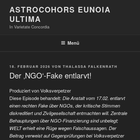
Zum
ASTROCOHORS EUNOIA
Inhalt
ULTIMA
springen
In Varietate Concordia
Menü
VERÖFFENTLICHT
18. FEBRUAR 2026
VON
THALASSA FALKENRATH
AM
Der ‚NGO‘-Fake entlarvt!
Produziert von Volksverpetzer
Diese Episode behandelt:
Die Anstalt vom 17.02. entlarvt
einen rechten Fake über NGOs, der kritische Stimmen
diskreditiert und Zivilgesellschaft entmachten will. Zentrale
Behauptungen über NGO-Finanzierung sind unbelegt;
WELT erhielt eine Rüge wegen Falschaussagen. Der
Beitrag verweist auf Gegenprüfungen bei Volksverpetzer