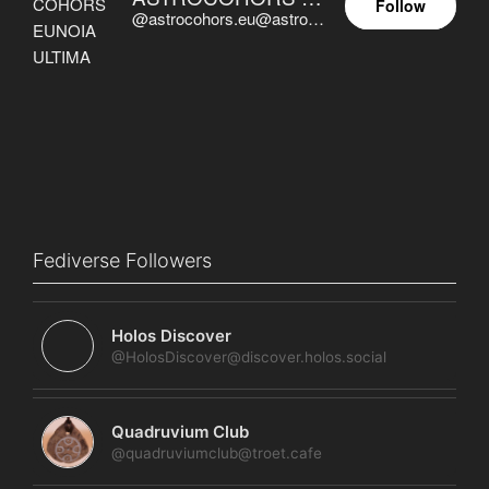
Follow
@astrocohors.eu@astrocohors.eu
Fediverse Followers
Holos Discover
@HolosDiscover@discover.holos.social
Quadruvium Club
@quadruviumclub@troet.cafe