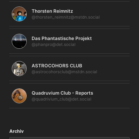
Thorsten Reimnitz
@thorsten_reimnitz@mstdn.social
Das Phantastische Projekt
@phanpro@det.social
ASTROCOHORS CLUB
@astrocohorsclub@mstdn.social
Quadruvium Club - Reports
@quadrivium_club@det.social
Archiv