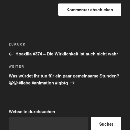
Beitragsnavigation
Vorheriger
ZURÜCK
Beitrag
Hoaxilla #374 – Die Wirklichkeit ist auch nicht wahr
Nächster
WEITER
Beitrag
Was würdet ihr tun für ein paar gemeinsame Stunden?
🥵😖 #liebe #animation #lgbtq
Webseite durchsuchen
Suche!