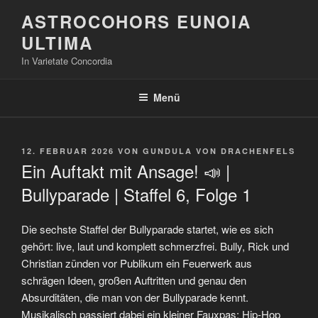
Zum
ASTROCOHORS EUNOIA
Inhalt
ULTIMA
springen
In Varietate Concordia
Menü
VERÖFFENTLICHT
12. FEBRUAR 2026
VON
GUNDULA VON DRACHENFELS
AM
Ein Auftakt mit Ansage! 📣 |
Bullyparade | Staffel 6, Folge 1
Die sechste Staffel der Bullyparade startet, wie es sich
gehört: live, laut und komplett schmerzfrei. Bully, Rick und
Christian zünden vor Publikum ein Feuerwerk aus
schrägen Ideen, großen Auftritten und genau den
Absurditäten, die man von der Bullyparade kennt.
Musikalisch passiert dabei ein kleiner Fauxpas: Hip-Hop