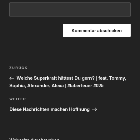
Beitragsnavigation
Vorheriger
ZURÜCK
Beitrag
Welche Superkraft hättest Du gern? | feat. Tommy,
Sophia, Alexander, Alexa | #laberfeuer #025
Nächster
WEITER
Beitrag
Diese Nachrichten machen Hoffnung
Webseite durchsuchen