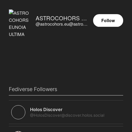
ASTROCOHORS EUNOIA ULTIMA
Follow
@astrocohors.eu@astrocohors.eu
Fediverse Followers
Holos Discover
@HolosDiscover@discover.holos.social