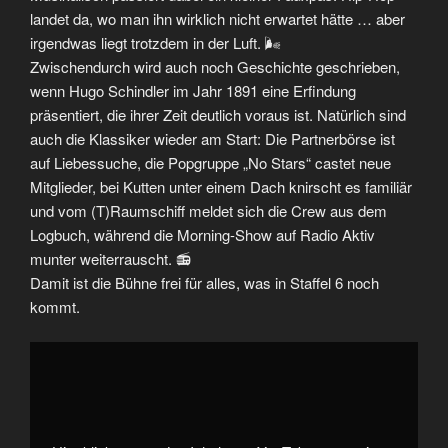
landet da, wo man ihn wirklich nicht erwartet hätte … aber
irgendwas liegt trotzdem in der Luft. 🌬️
Zwischendurch wird auch noch Geschichte geschrieben,
wenn Hugo Schindler im Jahr 1891 eine Erfindung
präsentiert, die ihrer Zeit deutlich voraus ist. Natürlich sind
auch die Klassiker wieder am Start: Die Partnerbörse ist
auf Liebessuche, die Popgruppe „No Stars“ castet neue
Mitglieder, bei Kutten unter einem Dach knirscht es familiär
und vom (T)Raumschiff meldet sich die Crew aus dem
Logbuch, während die Morning-Show auf Radio Aktiv
munter weiterrauscht. 📻
Damit ist die Bühne frei für alles, was in Staffel 6 noch
kommt.
„Ein
Auftakt
mit
Ansage!
📣
|
Bullyparade
|