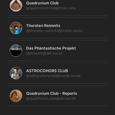
Quadruvium Club
@quadruviumclub@troet.cafe
Thorsten Reimnitz
@thorsten_reimnitz@mstdn.social
Das Phantastische Projekt
@phanpro@det.social
ASTROCOHORS CLUB
@astrocohorsclub@mstdn.social
Quadruvium Club - Reports
@quadrivium_club@det.social