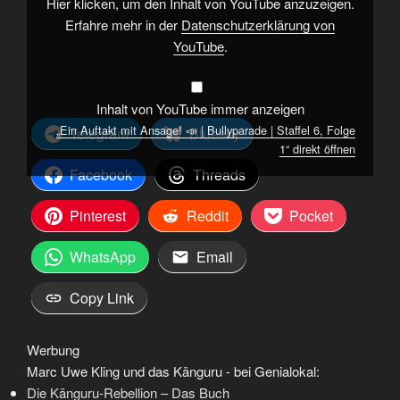
Hier klicken, um den Inhalt von YouTube anzuzeigen.
Staffel
6,
Erfahre mehr in der
Datenschutzerklärung von
Folge
YouTube
.
1“
von
YouTube
anzeigen
Inhalt von YouTube immer anzeigen
„Ein Auftakt mit Ansage! 📣 | Bullyparade | Staffel 6, Folge
Telegram
Bluesky
1“ direkt öffnen
Facebook
Threads
Pinterest
Reddit
Pocket
WhatsApp
Email
Copy Link
Werbung
Marc Uwe Kling und das Känguru - bei Genialokal:
Die Känguru-Rebellion – Das Buch