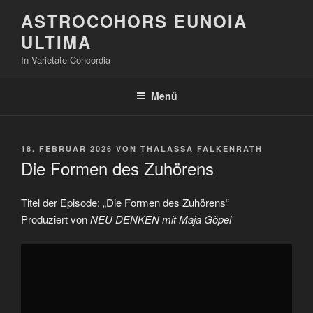
Zum
ASTROCOHORS EUNOIA
Inhalt
ULTIMA
springen
In Varietate Concordia
Menü
VERÖFFENTLICHT
18. FEBRUAR 2026
VON
THALASSA FALKENRATH
AM
Die Formen des Zuhörens
Titel der Episode: „Die Formen des Zuhörens“
Produziert von
NEU DENKEN mit Maja Göpel
„Die
Formen
des
Zuhörens“
von
YouTube
anzeigen