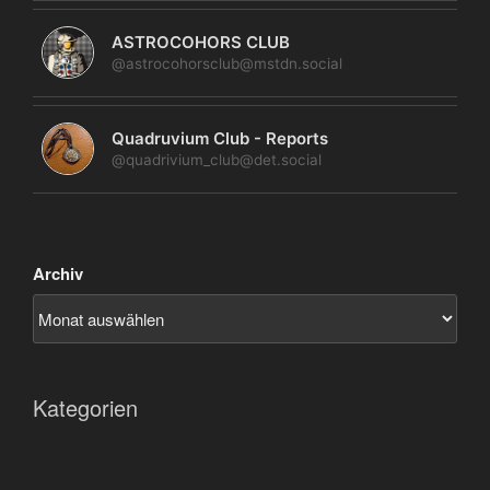
ASTROCOHORS CLUB
@astrocohorsclub@mstdn.social
Quadruvium Club - Reports
@quadrivium_club@det.social
Archiv
Kategorien