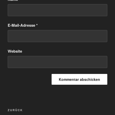
E-Mail-Adresse
*
Website
Beitragsnavigation
Vorheriger
ZURÜCK