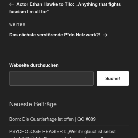
Beitrag
Actor Ethan Hawke to Tilo: „Anything that fights
fascism I’m all for“
Nächster
WEITER
Beitrag
Das nächste verstörende P*do Netzwerk?!
Webseite durchsuchen
Suche!
Neueste Beiträge
Bonn: Die Quartierfrage ist offen | QC #089
PSYCHOLOGE REAGIERT: „Wer ihr glaubt ist selbst