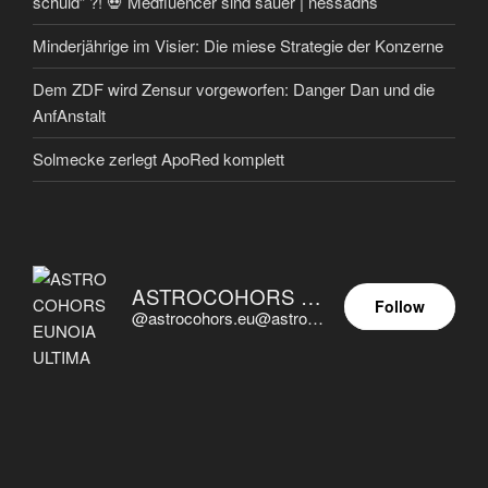
schuld” ?! 💀 Medfluencer sind sauer | nessadhs
Minderjährige im Visier: Die miese Strategie der Konzerne
Dem ZDF wird Zensur vorgeworfen: Danger Dan und die
AnfAnstalt
Solmecke zerlegt ApoRed komplett
ASTROCOHORS EUNOIA ULTIMA
Follow
@astrocohors.eu@astrocohors.eu