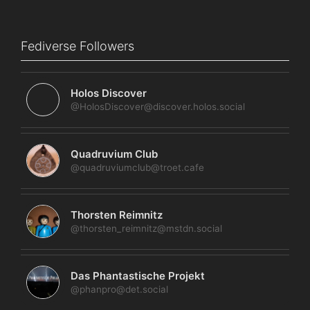
Fediverse Followers
Holos Discover
@HolosDiscover@discover.holos.social
Quadruvium Club
@quadruviumclub@troet.cafe
Thorsten Reimnitz
@thorsten_reimnitz@mstdn.social
Das Phantastische Projekt
@phanpro@det.social