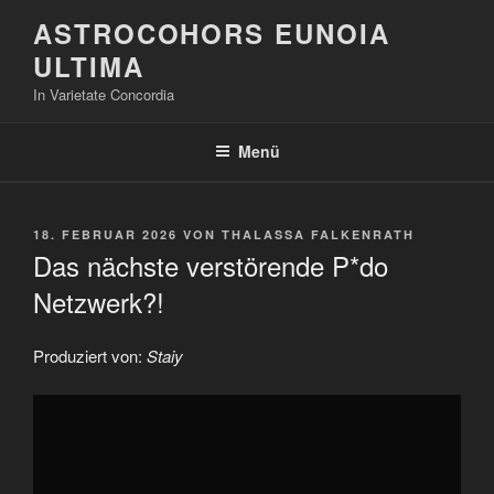
Zum
ASTROCOHORS EUNOIA
Inhalt
ULTIMA
springen
In Varietate Concordia
Menü
VERÖFFENTLICHT
18. FEBRUAR 2026
VON
THALASSA FALKENRATH
AM
Das nächste verstörende P*do
Netzwerk?!
Produziert von:
Staiy
„Das
nächste
verstörende
P*do
Netzwerk?!“
von
YouTube