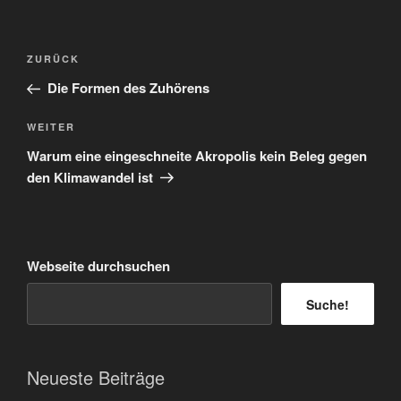
Beitragsnavigation
Vorheriger
ZURÜCK
Beitrag
Die Formen des Zuhörens
Nächster
WEITER
Beitrag
Warum eine eingeschneite Akropolis kein Beleg gegen
den Klimawandel ist
Webseite durchsuchen
Suche!
Neueste Beiträge