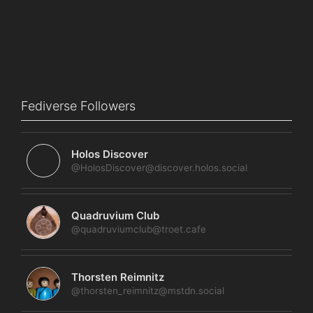
Fediverse Followers
Holos Discover
@HolosDiscover@discover.holos.social
Quadruvium Club
@quadruviumclub@troet.cafe
Thorsten Reimnitz
@thorsten_reimnitz@mstdn.social