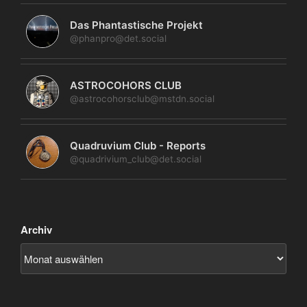
Das Phantastische Projekt
@phanpro@det.social
ASTROCOHORS CLUB
@astrocohorsclub@mstdn.social
Quadruvium Club - Reports
@quadrivium_club@det.social
Archiv