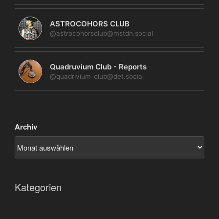
ASTROCOHORS CLUB
@astrocohorsclub@mstdn.social
Quadruvium Club - Reports
@quadrivium_club@det.social
Archiv
Kategorien