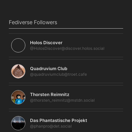
Fediverse Followers
Holos Discover
@HolosDiscover@discover.holos.social
Quadruvium Club
@quadruviumclub@troet.cafe
Thorsten Reimnitz
@thorsten_reimnitz@mstdn.social
Das Phantastische Projekt
@phanpro@det.social