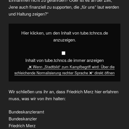
Jene auch finanziell zu supporten, die „für uns“ laut werden
und Haltung zeigen?“
„❌
Wenn
Hier klicken, um den Inhalt von tube.tchncs.de
„Stadtbild“
zum
anzuzeigen.
Kampfbegriff
wird:
Über
die
schleichende
Inhalt von tube.tchncs.de immer anzeigen
Normalisierung
rechter
„❌ Wenn „Stadtbild“ zum Kampfbegriff wird: Über die
Sprache
schleichende Normalisierung rechter Sprache ❌“ direkt öffnen
❌“
von
tube.tchncs.de
anzeigen
Wir schließen uns ihr an, dass Friedrich Merz hier erfahren
muss, was wir von ihm halten:
Bundeskanzleramt
Bundeskanzler
Friedrich Merz