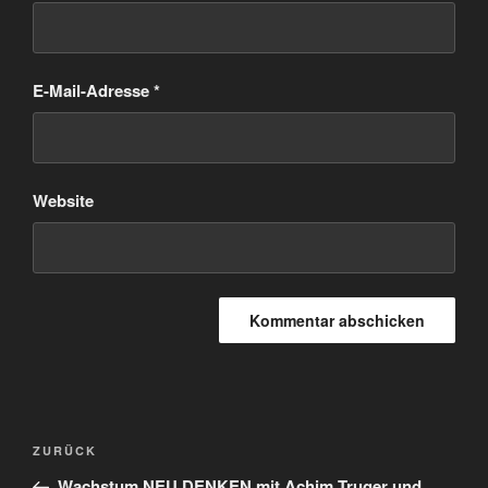
E-Mail-Adresse
*
Website
Beitragsnavigation
Vorheriger
ZURÜCK
Beitrag
Wachstum NEU DENKEN mit Achim Truger und