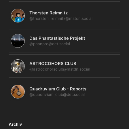
Thorsten Reimnitz
@thorsten_reimnitz@mstdn.social
Das Phantastische Projekt
@phanpro@det.social
ASTROCOHORS CLUB
@astrocohorsclub@mstdn.social
Quadruvium Club - Reports
@quadrivium_club@det.social
Archiv