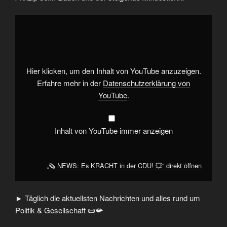
„🗞️
NEWS:
Es
KRACHT
in
der
CDU!
💥“
Hier klicken, um den Inhalt von YouTube anzuzeigen.
von
YouTube
Erfahre mehr in der
Datenschutzerklärung von
anzeigen
YouTube
.
Inhalt von YouTube immer anzeigen
„🗞️ NEWS: Es KRACHT in der CDU! 💥“ direkt öffnen
► Täglich die aktuellsten Nachrichten und alles rund um
Politik & Gesellschaft 📜📯