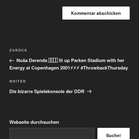
Beitragsnavigation
Vorheriger
ZURÜCK
Beitrag
Nuša Derenda 🇸🇮 lit up Parken Stadium with her
Energy at Copenhagen 2001⚡️⚡️⚡️ #ThrowbackThursday
Nächster
WEITER
Beitrag
Die bizarre Spielekonsole der DDR
Webseite durchsuchen
Suche!