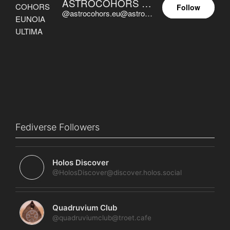
ASTROCOHORS EUNOIA ULTIMA
Follow
@astrocohors.eu@astrocohors.eu
Fediverse Followers
Holos Discover
@HolosDiscover@discover.holos.social
Quadruvium Club
@quadruviumclub@troet.cafe