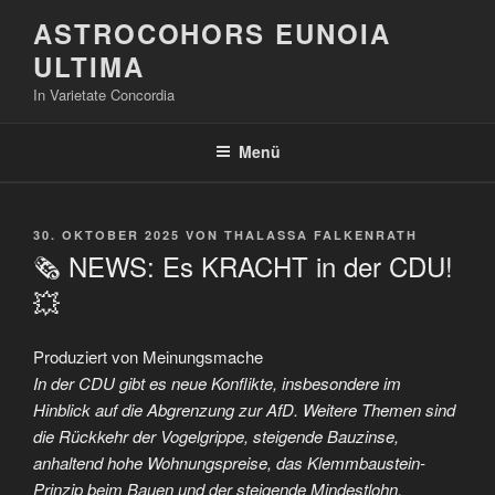
Zum
ASTROCOHORS EUNOIA
Inhalt
ULTIMA
springen
In Varietate Concordia
Menü
VERÖFFENTLICHT
30. OKTOBER 2025
VON
THALASSA FALKENRATH
AM
🗞️ NEWS: Es KRACHT in der CDU!
💥
Produziert von Meinungsmache
In der CDU gibt es neue Konflikte, insbesondere im
Hinblick auf die Abgrenzung zur AfD. Weitere Themen sind
die Rückkehr der Vogelgrippe, steigende Bauzinse,
anhaltend hohe Wohnungspreise, das Klemmbaustein-
Prinzip beim Bauen und der steigende Mindestlohn.