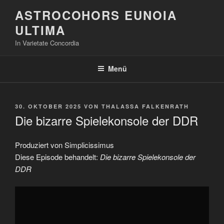
Zum
ASTROCOHORS EUNOIA
Inhalt
ULTIMA
springen
In Varietate Concordia
Menü
VERÖFFENTLICHT
30. OKTOBER 2025
VON
THALASSA FALKENRATH
AM
Die bizarre Spielekonsole der DDR
Produziert von Simplicissimus
Diese Episode behandelt:
Die bizarre Spielekonsole der
DDR
„Die
bizarre
Spielekonsole
der
DDR“