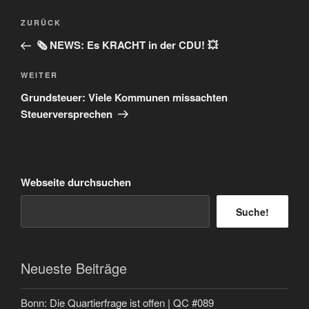
Beitragsnavigation
Vorheriger
ZURÜCK
Beitrag
🗞️ NEWS: Es KRACHT in der CDU! 💥
Nächster
WEITER
Beitrag
Grundsteuer: Viele Kommunen missachten
Steuerversprechen
Webseite durchsuchen
Suche!
Neueste Beiträge
Bonn: Die Quartierfrage ist offen | QC #089