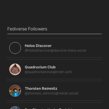
Fediverse Followers
Holos Discover
@HolosDiscover@discover.holos.social
Quadruvium Club
@quadruviumclub@troet.cafe
Thorsten Reimnitz
@thorsten_reimnitz@mstdn.social