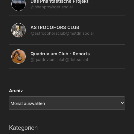
Das Phantastische Projekt
@phanpro@det.social
ASTROCOHORS CLUB
@astrocohorsclub@mstdn.social
Quadruvium Club - Reports
@quadrivium_club@det.social
Archiv
Kategorien