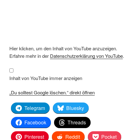
„Du
Hier klicken, um den Inhalt von YouTube anzuzeigen.
solltest
Google
Erfahre mehr in der
Datenschutzerklärung von YouTube
.
löschen.“
von
YouTube
anzeigen
Inhalt von YouTube immer anzeigen
„Du solltest Google löschen.“ direkt öffnen
Telegram
Bluesky
Facebook
Threads
Pinterest
Reddit
Pocket