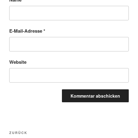
E-Mail-Adresse
*
Website
Beitragsnavigation
Vorheriger
ZURÜCK