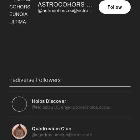
ASTROCOHORS EUNOIA ULTIMA
Follow
@astrocohors.eu@astrocohors.eu
Fediverse Followers
Holos Discover
@HolosDiscover@discover.holos.social
Quadruvium Club
@quadruviumclub@troet.cafe