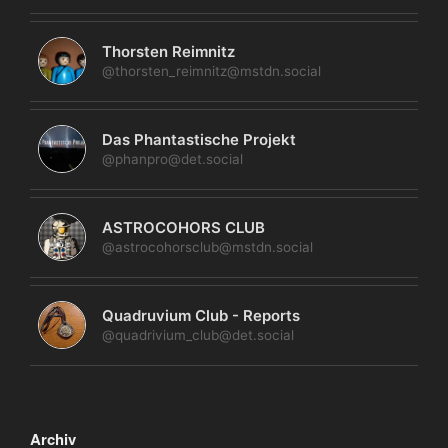
Thorsten Reimnitz
@thorsten_reimnitz@mstdn.social
Das Phantastische Projekt
@phanpro@det.social
ASTROCOHORS CLUB
@astrocohorsclub@mstdn.social
Quadruvium Club - Reports
@quadrivium_club@det.social
Archiv