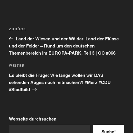
Beitragsnavigation
Vorheriger
ZURÜCK
Beitrag
Land der Wiesen und der Wälder, Land der Flüsse
und der Felder – Rund um den deutschen
Themenbereich im EUROPA-PARK, Teil 3 | QC #066
Nächster
WEITER
Beitrag
Es bleibt die Frage: Wie lange wollen wir DAS
sehenden Auges noch mitmachen?! #Merz #CDU
#Stadtbild
Webseite durchsuchen
Suche!