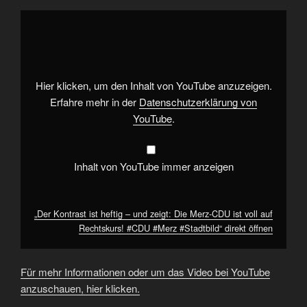
„Der
Kontrast
ist
heftig
–
und
zeigt:
Die
Hier klicken, um den Inhalt von YouTube anzuzeigen.
Merz-
CDU
Erfahre mehr in der
Datenschutzerklärung von
ist
YouTube
.
voll
auf
Rechtskurs!
#CDU
#Merz
Inhalt von YouTube immer anzeigen
#Stadtbild“
von
YouTube
anzeigen
„Der Kontrast ist heftig – und zeigt: Die Merz-CDU ist voll auf
Rechtskurs! #CDU #Merz #Stadtbild“ direkt öffnen
Für mehr Informationen oder um das Video bei YouTube
anzuschauen, hier klicken.