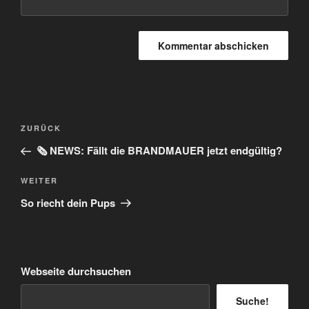
Beitragsnavigation
Vorheriger
ZURÜCK
Beitrag
🗞️ NEWS: Fällt die BRANDMAUER jetzt endgültig?
Nächster
WEITER
Beitrag
So riecht dein Pups
Webseite durchsuchen
Suche!