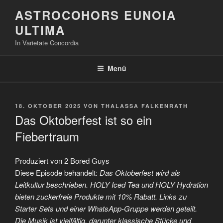
Zum
ASTROCOHORS EUNOIA
Inhalt
ULTIMA
springen
In Varietate Concordia
Menü
VERÖFFENTLICHT
18. OKTOBER 2025
VON
THALASSA FALKENRATH
AM
Das Oktoberfest ist so ein
Fiebertraum
Produziert von 2 Bored Guys
Diese Episode behandelt:
Das Oktoberfest wird als
Leitkultur beschrieben. HOLY Iced Tea und HOLY Hydration
bieten zuckerfreie Produkte mit 10% Rabatt. Links zu
Starter Sets und einer WhatsApp-Gruppe werden geteilt.
Die Musik ist vielfältig, darunter klassische Stücke und