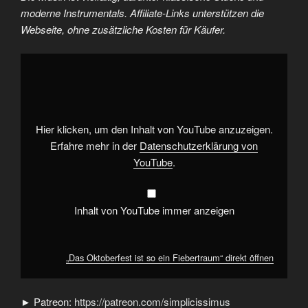
moderne Instrumentals. Affiliate-Links unterstützen die
Webseite, ohne zusätzliche Kosten für Käufer.
„Das
Oktoberfest
ist
so
ein
Fiebertraum“
von
YouTube
Hier klicken, um den Inhalt von YouTube anzuzeigen.
anzeigen
Erfahre mehr in der
Datenschutzerklärung von
YouTube
.
Inhalt von YouTube immer anzeigen
„Das Oktoberfest ist so ein Fiebertraum“ direkt öffnen
► Patreon:
https://patreon.com/simplicissimus