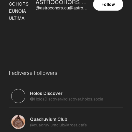
ASTROCOHORS EUNOIA ULTIMA
Follow
@astrocohors.eu@astrocohors.eu
Fediverse Followers
Holos Discover
@HolosDiscover@discover.holos.social
Quadruvium Club
@quadruviumclub@troet.cafe