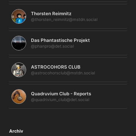
Thorsten Reimnitz
@thorsten_reimnitz@mstdn.social
Das Phantastische Projekt
@phanpro@det.social
ASTROCOHORS CLUB
@astrocohorsclub@mstdn.social
Quadruvium Club - Reports
@quadrivium_club@det.social
Archiv