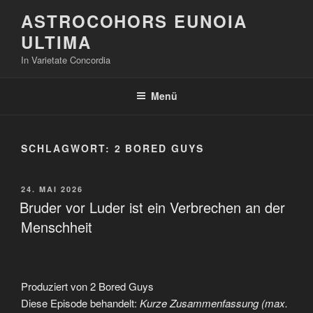
Zum
ASTROCOHORS EUNOIA
Inhalt
ULTIMA
springen
In Varietate Concordia
Menü
SCHLAGWORT:
2 BORED GUYS
VERÖFFENTLICHT
24. MAI 2026
AM
Bruder vor Luder ist ein Verbrechen an der
Menschheit
Produziert von 2 Bored Guys
Diese Episode behandelt:
Kurze Zusammenfassung (max.