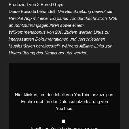
Produziert von 2 Bored Guys
Diese Episode behandelt:
Die Beschreibung bewirbt die
Revolut App mit einer Ersparnis von durchschnittlich 120€
an Kontoführungsgebühren sowie einem
Willkommensbonus von 20€. Zudem werden Links zu
interessanten Dokumentationen und verschiedenen
Musikstücken bereitgestellt, während Affiliate-Links zur
Unterstützung des Kanals genutzt werden.
„Ostdeutschland
ist
so
ein
Fiebertraum“
von
YouTube
anzeigen
Hier klicken, um den Inhalt von YouTube anzuzeigen.
Erfahre mehr in der
Datenschutzerklärung von
YouTube
.
Inhalt von YouTube immer anzeigen