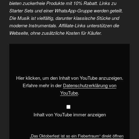
bieten zuckerfreie Produkte mit 10% Rabatt. Links zu
Starter Sets und einer WhatsApp-Gruppe werden geteilt.
Die Musik ist vielfältig, darunter klassische Stücke und
moderne Instrumentals. Affiliate-Links unterstützen die
Webseite, ohne zusätzliche Kosten für Käufer.
„Das
Oktoberfest
ist
so
ein
Fiebertraum“
von
YouTube
Hier klicken, um den Inhalt von YouTube anzuzeigen.
anzeigen
Erfahre mehr in der
Datenschutzerklärung von
YouTube
.
Inhalt von YouTube immer anzeigen
„Das Oktoberfest ist so ein Fiebertraum“ direkt öffnen