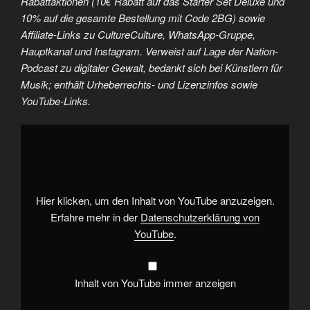
Rabattaktionen (10€ Rabatt auf das Starter Set Deluxe und
10% auf die gesamte Bestellung mit Code 2BG) sowie
Affiliate-Links zu CultureCulture, WhatsApp-Gruppe,
Hauptkanal und Instagram. Verweist auf Lage der Nation-
Podcast zu digitaler Gewalt, bedankt sich bei Künstlern für
Musik; enthält Urheberrechts- und Lizenzinfos sowie
YouTube-Links.
„Elon
in
seiner
Gooner-
Ära“
von
YouTube
anzeigen
Hier klicken, um den Inhalt von YouTube anzuzeigen.
Erfahre mehr in der
Datenschutzerklärung von
YouTube
.
Inhalt von YouTube immer anzeigen