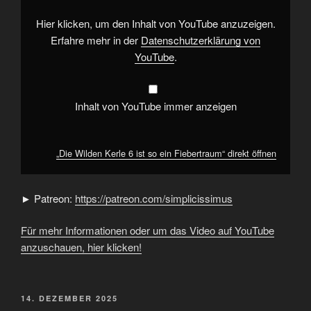
so
ein
Fiebertraum“
Hier klicken, um den Inhalt von YouTube anzuzeigen.
von
YouTube
Erfahre mehr in der
Datenschutzerklärung von
anzeigen
YouTube
.
Inhalt von YouTube immer anzeigen
„Die Wilden Kerle 6 ist so ein Fiebertraum“ direkt öffnen
► Patreon:
https://patreon.com/simplicissimus
Für mehr Informationen oder um das Video auf YouTube
anzuschauen, hier klicken!
VERÖFFENTLICHT
14. DEZEMBER 2025
AM