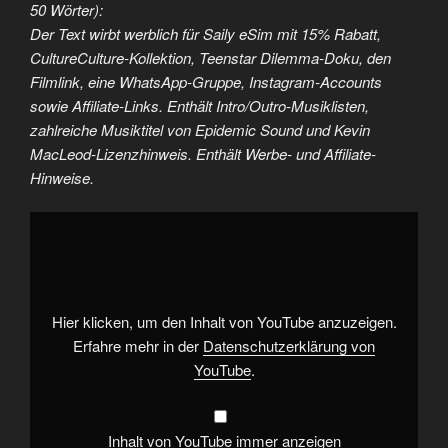
50 Wörter):
Der Text wirbt werblich für Saily eSim mit 15% Rabatt,
CultureCulture-Kollektion, Teenstar Dilemma-Doku, den
Filmlink, eine WhatsApp-Gruppe, Instagram-Accounts
sowie Affiliate-Links. Enthält Intro/Outro-Musiklisten,
zahlreiche Musiktitel von Epidemic Sound und Kevin
MacLeod-Lizenzhinweis. Enthält Werbe- und Affiliate-
Hinweise.
„Bruder
vor
Luder
ist
ein
Verbrechen
an
der
Hier klicken, um den Inhalt von YouTube anzuzeigen.
Menschheit“
von
Erfahre mehr in der
Datenschutzerklärung von
YouTube
YouTube
.
anzeigen
Inhalt von YouTube immer anzeigen