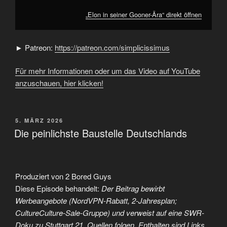
„Elon in seiner Gooner-Ära“ direkt öffnen
► Patreon:
https://patreon.com/simplicissimus
Für mehr Informationen oder um das Video auf YouTube
anzuschauen, hier klicken!
VERÖFFENTLICHT
5. MÄRZ 2026
AM
Die peinlichste Baustelle Deutschlands
Produziert von 2 Bored Guys
Diese Episode behandelt:
Der Beitrag bewirbt
Werbeangebote (NordVPN-Rabatt, 2-Jahresplan;
CultureCulture-Sale-Gruppe) und verweist auf eine SWR-
Doku zu Stuttgart 21. Quellen folgen. Enthalten sind Links