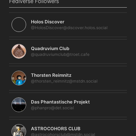
Fediverse Followers
Holos Discover
@HolosDiscover@discover.holos.social
Quadruvium Club
@quadruviumclub@troet.cafe
Thorsten Reimnitz
@thorsten_reimnitz@mstdn.social
Das Phantastische Projekt
@phanpro@det.social
ASTROCOHORS CLUB
@astrocohorsclub@mstdn.social