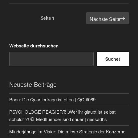
Seitennummerierung
Seite
1
Nächste Seite
der
Beiträge
Webseite durchsuchen
Suche!
Neueste Beiträge
Bonn: Die Quartierfrage ist offen | QC #089
PSYCHOLOGE REAGIERT: „Wer ihr glaubt ist selbst
schuld” ?! 💀 Medfluencer sind sauer | nessadhs
Minderjährige im Visier: Die miese Strategie der Konzerne