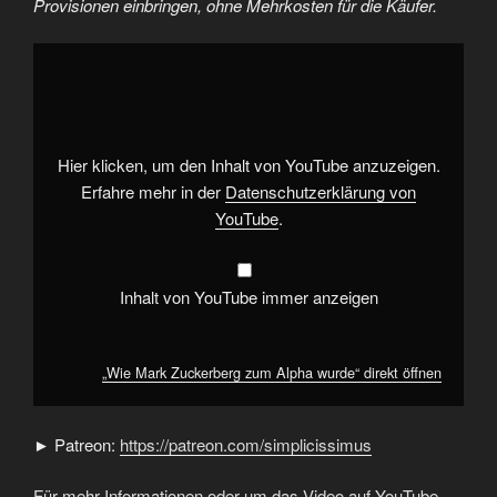
Provisionen einbringen, ohne Mehrkosten für die Käufer.
„Wie
Mark
Zuckerberg
zum
Alpha
wurde“
von
YouTube
Hier klicken, um den Inhalt von YouTube anzuzeigen.
anzeigen
Erfahre mehr in der
Datenschutzerklärung von
YouTube
.
Inhalt von YouTube immer anzeigen
„Wie Mark Zuckerberg zum Alpha wurde“ direkt öffnen
► Patreon:
https://patreon.com/simplicissimus
Für mehr Informationen oder um das Video auf YouTube