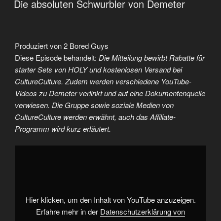
Die absoluten Schwurbler von Demeter
Produziert von 2 Bored Guys
Diese Episode behandelt:
Die Mitteilung bewirbt Rabatte für
starter Sets von HOLY und kostenlosen Versand bei
CultureCulture. Zudem werden verschiedene YouTube-
Videos zu Demeter verlinkt und auf eine Dokumentenquelle
verwiesen. Die Gruppe sowie soziale Medien von
CultureCulture werden erwähnt, auch das Affiliate-
Programm wird kurz erläutert.
„Die
absoluten
Schwurbler
von
Demeter“
von
YouTube
anzeigen
Hier klicken, um den Inhalt von YouTube anzuzeigen.
Erfahre mehr in der
Datenschutzerklärung von