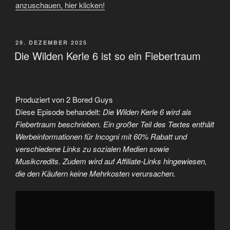
anzuschauen, hier klicken!
VERÖFFENTLICHT
29. DEZEMBER 2025
AM
Die Wilden Kerle 6 ist so ein Fiebertraum
Produziert von 2 Bored Guys
Diese Episode behandelt:
Die Wilden Kerle 6 wird als
Fiebertraum beschrieben. Ein großer Teil des Textes enthält
Werbeinformationen für Incogni mit 60% Rabatt und
verschiedene Links zu sozialen Medien sowie
Musikcredits. Zudem wird auf Affiliate-Links hingewiesen,
die den Käufern keine Mehrkosten verursachen.
„Die
Wilden
Kerle
6
ist