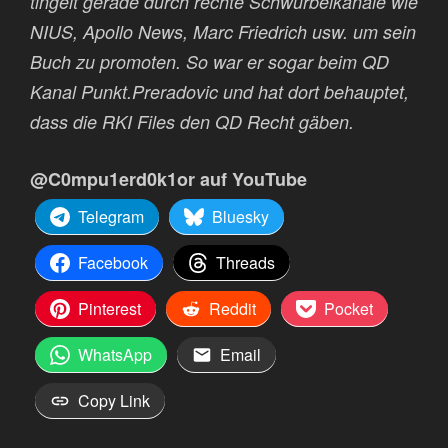
tingelt gerade durch rechte Schwurbelkanäle wie
NIUS, Apollo News, Marc Friedrich usw. um sein
Buch zu promoten. So war er sogar beim QD
Kanal Punkt.Preradovic und hat dort behauptet,
dass die RKI Files den QD Recht gäben.
@C0mpu1erd0k1or auf YouTube
Telegram
Bluesky
Facebook
Threads
Pinterest
Reddit
Pocket
WhatsApp
Email
Copy Link