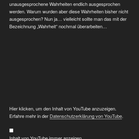
unausgesprochene Wahrheiten endlich ausgesprochen
werden. Warum wurden aber diese Wahrheiten bisher nicht
ausgesprochen? Nun ja… vielleicht sollte man das mit der
Bezeichnung „Wahrheit“ nochmal überarbeiten…
„Trump:
Hier klicken, um den Inhalt von YouTube anzuzeigen.
Das
Versagen
Erfahre mehr in der
Datenschutzerklärung von YouTube
.
der
Medien
–
GWUP/Varnan
&
Inhalt von YouTube immer anzeigen