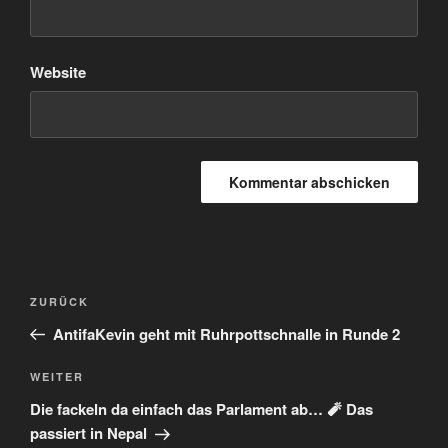
Website
Beitragsnavigation
Vorheriger
ZURÜCK
Beitrag
AntifaKevin geht mit Ruhrpottschnalle in Runde 2
Nächster
WEITER
Beitrag
Die fackeln da einfach das Parlament ab… 🧨 Das
passiert in Nepal