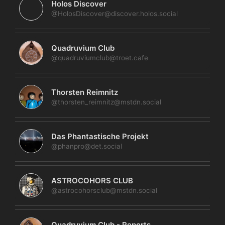
Holos Discover
@HolosDiscover@discover.holos.social
Quadruvium Club
@quadruviumclub@troet.cafe
Thorsten Reimnitz
@thorsten_reimnitz@mstdn.social
Das Phantastische Projekt
@phanpro@det.social
ASTROCOHORS CLUB
@astrocohorsclub@mstdn.social
Quadruvium Club - Reports