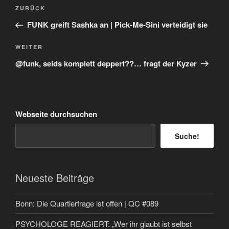
Beitragsnavigation
Vorheriger
ZURÜCK
Beitrag
FUNK greift Sashka an | Pick-Me-Sini verteidigt sie
Nächster
WEITER
Beitrag
‪@funk,‬ seids komplett deppert??… fragt der Kyzer
Webseite durchsuchen
Suche!
Neueste Beiträge
Bonn: Die Quartierfrage ist offen | QC #089
PSYCHOLOGE REAGIERT: „Wer ihr glaubt ist selbst