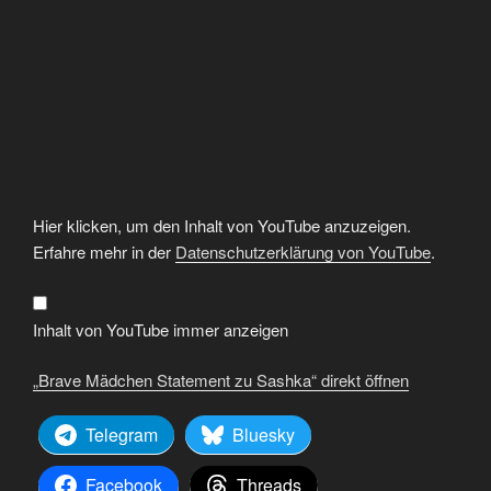
„Brave
Hier klicken, um den Inhalt von YouTube anzuzeigen.
Mädchen
Statement
Erfahre mehr in der
Datenschutzerklärung von YouTube
.
zu
Sashka“
von
YouTube
anzeigen
Inhalt von YouTube immer anzeigen
„Brave Mädchen Statement zu Sashka“ direkt öffnen
Telegram
Bluesky
Facebook
Threads