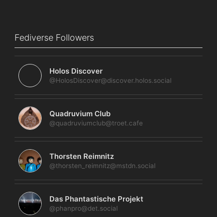
Fediverse Followers
Holos Discover
@HolosDiscover@discover.holos.social
Quadruvium Club
@quadruviumclub@troet.cafe
Thorsten Reimnitz
@thorsten_reimnitz@mstdn.social
Das Phantastische Projekt
@phanpro@det.social