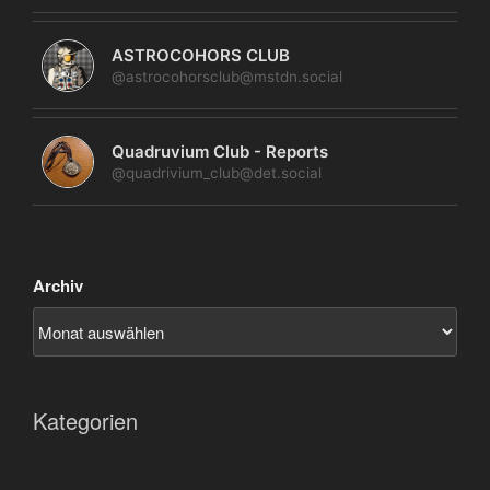
ASTROCOHORS CLUB
@astrocohorsclub@mstdn.social
Quadruvium Club - Reports
@quadrivium_club@det.social
Archiv
Kategorien