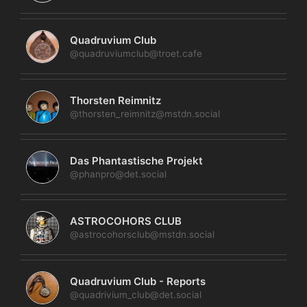
Quadruvium Club
@quadruviumclub@troet.cafe
Thorsten Reimnitz
@thorsten_reimnitz@mstdn.social
Das Phantastische Projekt
@phanpro@det.social
ASTROCOHORS CLUB
@astrocohorsclub@mstdn.social
Quadruvium Club - Reports
@quadrivium_club@det.social