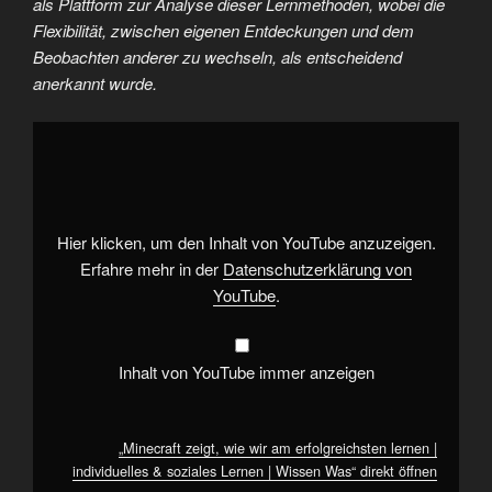
als Plattform zur Analyse dieser Lernmethoden, wobei die
Flexibilität, zwischen eigenen Entdeckungen und dem
Beobachten anderer zu wechseln, als entscheidend
anerkannt wurde.
„Minecraft
zeigt,
wie
wir
am
erfolgreichsten
lernen
|
Hier klicken, um den Inhalt von YouTube anzuzeigen.
individuelles
&
Erfahre mehr in der
Datenschutzerklärung von
soziales
YouTube
.
Lernen
|
Wissen
Was“
von
Inhalt von YouTube immer anzeigen
YouTube
anzeigen
„Minecraft zeigt, wie wir am erfolgreichsten lernen |
individuelles & soziales Lernen | Wissen Was“ direkt öffnen