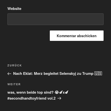
Website
Beitragsnavigation
Vorheriger
ZURÜCK
Beitrag
Nach Eklat: Merz begleitet Selenskyj zu Trump 🇺🇸
Nächster
WEITER
Beitrag
was, wenn beide top sind? 😭🍆x🍆
#secondhandtoyfriend vol.2