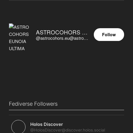
ASTROCOHORS EUNOIA ULTIMA
Follow
@astrocohors.eu@astrocohors.eu
Fediverse Followers
Holos Discover
@HolosDiscover@discover.holos.social