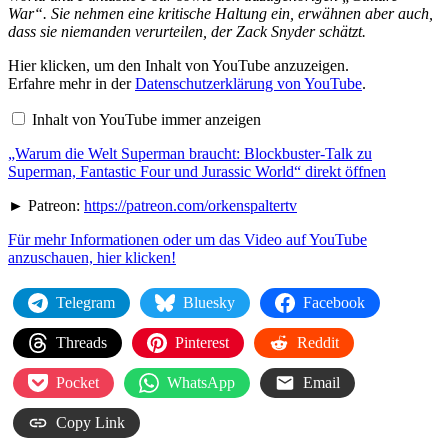
War“. Sie nehmen eine kritische Haltung ein, erwähnen aber auch,
dass sie niemanden verurteilen, der Zack Snyder schätzt.
„Warum
Hier klicken, um den Inhalt von YouTube anzuzeigen.
die
Erfahre mehr in der
Datenschutzerklärung von YouTube
.
Welt
Superman
Inhalt von YouTube immer anzeigen
braucht:
Blockbuster-
„Warum die Welt Superman braucht: Blockbuster-Talk zu
Talk
zu
Superman, Fantastic Four und Jurassic World“ direkt öffnen
Superman,
Fantastic
► Patreon:
https://patreon.com/orkenspaltertv
Four
und
Für mehr Informationen oder um das Video auf YouTube
Jurassic
anzuschauen, hier klicken!
World“
von
YouTube
Telegram
Bluesky
Facebook
anzeigen
Threads
Pinterest
Reddit
Pocket
WhatsApp
Email
Copy Link