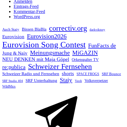
Anmelden
Eintrags-Feed
Kommentar-Feed
WordPress.org
correctiv.org
Bissen BlaBla
Auch Staiy
darkviktory
Eurovision2026
Eurovision
Eurovision Song Contest
FunFacts de
Meinungsmache
MiGAZIN
Jung & Naiv
NEU DENKEN mit Maja Göpel
Orkenspalter TV
Schweizer Fernsehen
re:publica
shorts
Schweizer Radio und Fernsehen
SRF Bounce
SPACE FROGS
Staiy
SRF Unterhaltung
Volksverpetzer
SRF Studio 404
Verdi
WildMics
Telegram