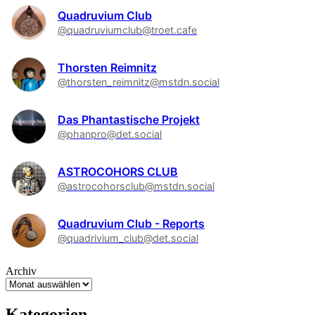
Quadruvium Club
@quadruviumclub@troet.cafe
Thorsten Reimnitz
@thorsten_reimnitz@mstdn.social
Das Phantastische Projekt
@phanpro@det.social
ASTROCOHORS CLUB
@astrocohorsclub@mstdn.social
Quadruvium Club - Reports
@quadrivium_club@det.social
Archiv
Kategorien