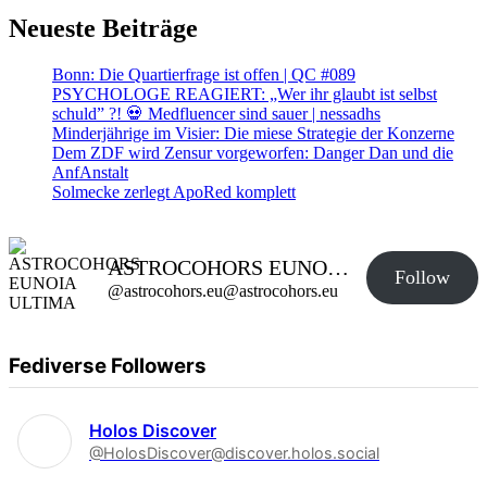
Neueste Beiträge
Bonn: Die Quartierfrage ist offen | QC #089
PSYCHOLOGE REAGIERT: „Wer ihr glaubt ist selbst
schuld” ?! 💀 Medfluencer sind sauer | nessadhs
Minderjährige im Visier: Die miese Strategie der Konzerne
Dem ZDF wird Zensur vorgeworfen: Danger Dan und die
AnfAnstalt
Solmecke zerlegt ApoRed komplett
ASTROCOHORS EUNOIA ULTIMA
Follow
@astrocohors.eu@astrocohors.eu
Fediverse Followers
Holos Discover
@HolosDiscover@discover.holos.social