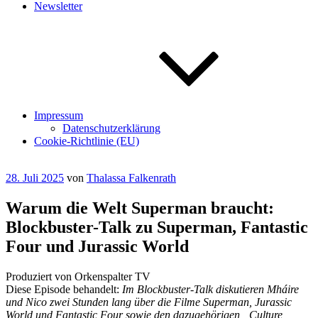
Newsletter
Impressum
Datenschutzerklärung
Cookie-Richtlinie (EU)
Veröffentlicht
28. Juli 2025
von
Thalassa Falkenrath
am
Warum die Welt Superman braucht:
Blockbuster-Talk zu Superman, Fantastic
Four und Jurassic World
Produziert von Orkenspalter TV
Diese Episode behandelt:
Im Blockbuster-Talk diskutieren Mháire
und Nico zwei Stunden lang über die Filme Superman, Jurassic
World und Fantastic Four sowie den dazugehörigen „Culture