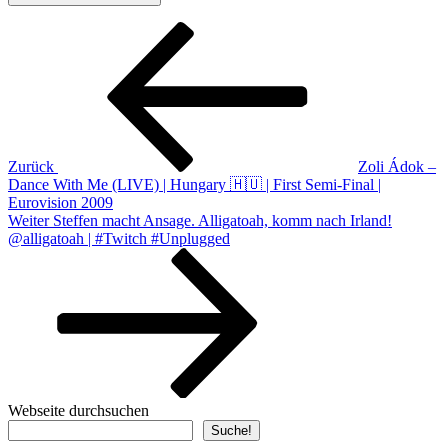
Beitragsnavigation
Vorheriger
Beitrag
Zurück
Zoli Ádok –
Dance With Me (LIVE) | Hungary 🇭🇺 | First Semi-Final |
Eurovision 2009
Nächster
Weiter
Steffen macht Ansage. Alligatoah, komm nach Irland!
Beitrag
@alligatoah | #Twitch #Unplugged
Webseite durchsuchen
Suche!