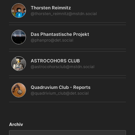
Thorsten Reimnitz
@thorsten_reimnitz@mstdn.social
Das Phantastische Projekt
@phanpro@det.social
ASTROCOHORS CLUB
@astrocohorsclub@mstdn.social
Quadruvium Club - Reports
@quadrivium_club@det.social
Archiv