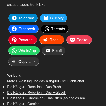
anzuschauen, hier klicken!
Telegram
Bluesky
Facebook
Threads
Pinterest
Reddit
Pocket
WhatsApp
Email
Copy Link
Werbung
Marc Uwe Kling und das Känguru - bei Genialokal:
Die Känguru-Rebellion – Das Buch
Die Känguru-Rebellion – Das Hörbuch
Die Känguru-Chroniken - Das Buch (so fing es an)
Die Känguru-Comics