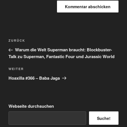
Beitragsnavigation
Vorheriger
ZURÜCK
Beitrag
Warum die Welt Superman braucht: Blockbuster-
Talk zu Superman, Fantastic Four und Jurassic World
Nächster
WEITER
Beitrag
Hoaxilla #366 – Baba Jaga
Webseite durchsuchen
Suche!