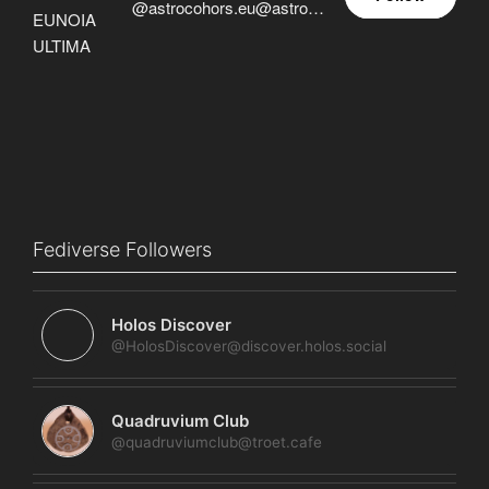
@astrocohors.eu@astrocohors.eu
Fediverse Followers
Holos Discover
@HolosDiscover@discover.holos.social
Quadruvium Club
@quadruviumclub@troet.cafe