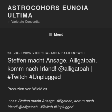
Zum
ASTROCOHORS EUNOIA
Inhalt
ULTIMA
springen
In Varietate Concordia
Menü
VERÖFFENTLICHT
28. JULI 2025
VON
THALASSA FALKENRATH
AM
Steffen macht Ansage. Alligatoah,
komm nach Irland! @alligatoah |
#Twitch #Unplugged
Produziert von WildMics
Inhalt:
Steffen macht Ansage. Alligatoah, komm nach
Irland! @alligatoah |
#Twitch
#Unplugged