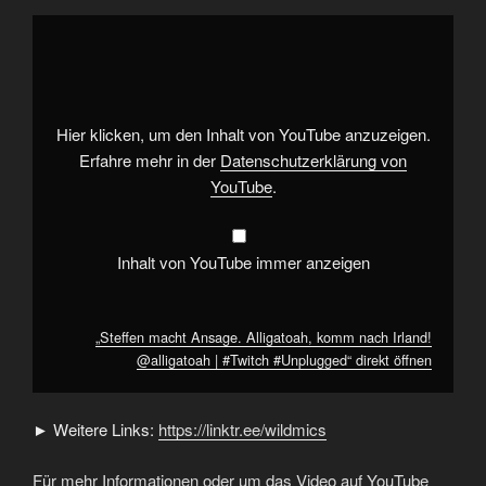
„Steffen
macht
Ansage.
Alligatoah,
komm
nach
Irland!
@alligatoah
Hier klicken, um den Inhalt von YouTube anzuzeigen.
|
#Twitch
Erfahre mehr in der
Datenschutzerklärung von
#Unplugged“
YouTube
.
von
YouTube
anzeigen
Inhalt von YouTube immer anzeigen
„Steffen macht Ansage. Alligatoah, komm nach Irland!
@alligatoah | #Twitch #Unplugged“ direkt öffnen
► Weitere Links:
https://linktr.ee/wildmics
Für mehr Informationen oder um das Video auf YouTube