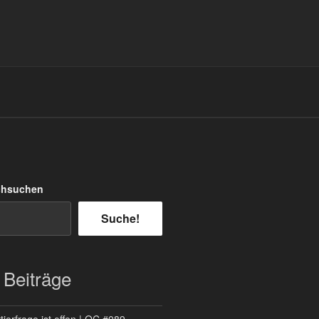
chsuchen
Suche!
 Beiträge
ierfrage ist offen | QC #089