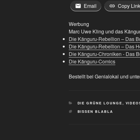
Email
Copy Lin
Werbung
Marc Uwe Kling und das Känguru
Die Känguru-Rebellion – Das B
Die Känguru-Rebellion – Das H
Die Känguru-Chroniken - Das Bu
Die Känguru-Comics
Bestellt bei Genialokal und unte
KATEGORIEN
DIE GRÜNE LOUNGE
,
VIDEO
SCHLAGWÖRTER
BISSEN BLABLA