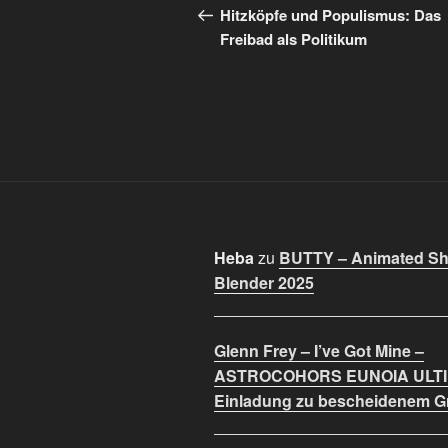
Beitrag
Hitzköpfe und Populismus: Das
Freibad als Politikum
Heba
zu
BUTTY – Animated Sho
Blender 2025
Glenn Frey – I’ve Got Mine –
ASTROCOHORS EUNOIA ULT
Einladung zu bescheidenem 