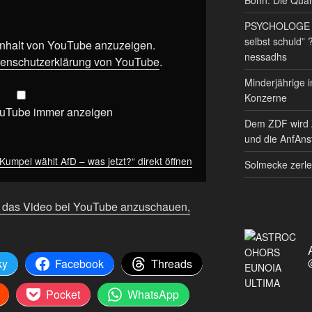
PSYCHOLOGE RE
selbst schuld” 
 Inhalt von YouTube anzuzeigen.
nessadhs
enschutzerklärung von YouTube
.
Minderjährige i
Konzerne
ouTube immer anzeigen
Dem ZDF wird 
und die AnfAnst
Kumpel wählt AfD – was jetzt?“ direkt öffnen
Solmecke zerle
m das Video bei YouTube anzuschauen,
ky
Facebook
Threads
Pocket
WhatsApp