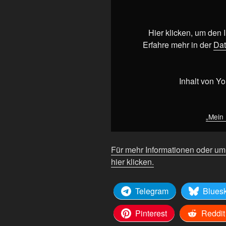
wählt
AfD
–
Hier klicken, um den
was
Erfahre mehr in der
Dat
jetzt?“
von
YouTube
Inhalt von Y
anzeigen
„Mein 
Für mehr Informationen oder u
hier klicken.
Telegram
Blues
Pinterest
Reddit