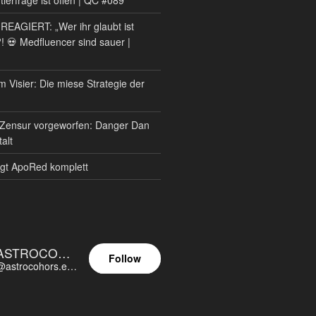
AGIERT: „Wer ihr glaubt ist
?! 💀 Medfluencer sind sauer |
m Visier: Die miese Strategie der
Zensur vorgeworfen: Danger Dan
alt
gt ApoRed komplett
ASTROCOHORS EUNOIA ULTIMA
Follow
@astrocohors.eu@astrocohors.eu