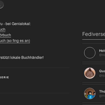
k
 - bei Genialokal:
uch
Fediverse
örbuch
ch (so fing es an)
Hol
rstützt lokale Buchhändler!
Qua
@qu
SERIE
Tho
@th