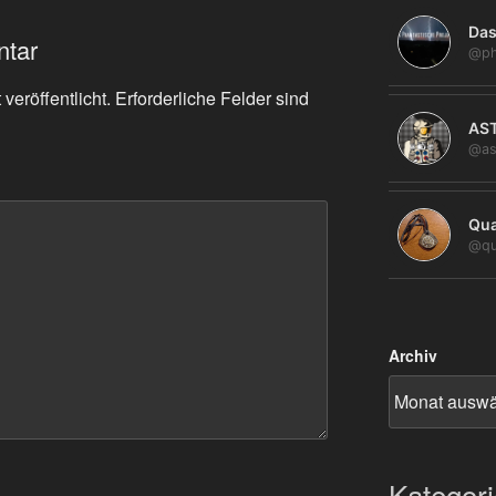
Das
ntar
@ph
veröffentlicht.
Erforderliche Felder sind
AS
@as
Qua
@qu
Archiv
Kategor