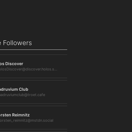
 Followers
os Discover
@HolosDiscover@discover.holos.social
druvium Club
adruviumclub@troet.cafe
rsten Reimnitz
orsten_reimnitz@mstdn.social