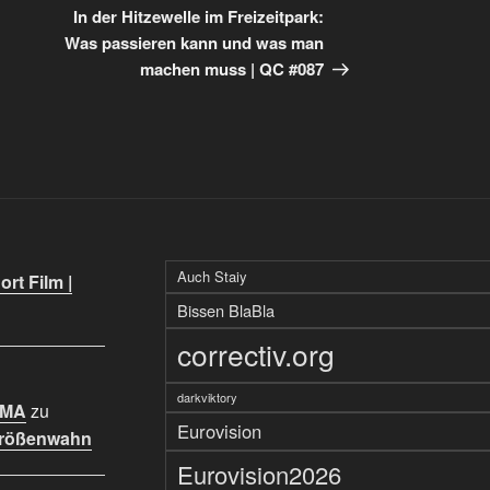
Beitrag
In der Hitzewelle im Freizeitpark:
Was passieren kann und was man
machen muss | QC #087
Auch Staiy
rt Film |
Bissen BlaBla
correctiv.org
darkviktory
IMA
zu
Eurovision
Größenwahn
Eurovision2026