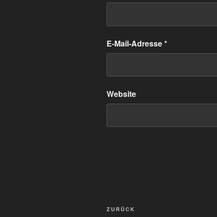
E-Mail-Adresse
*
Website
Beitragsnavigation
Vorheriger
ZURÜCK