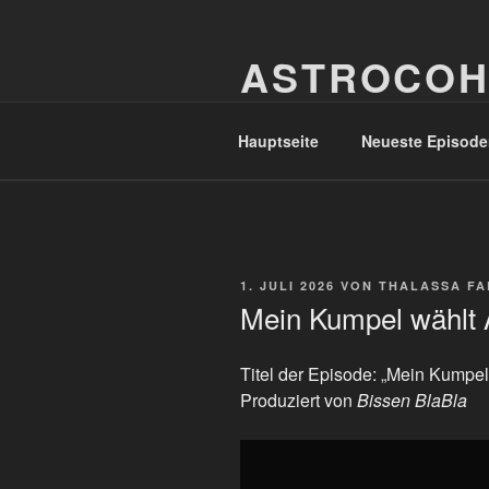
Zum
Inhalt
ASTROCOH
springen
In Varietate Concordia
Hauptseite
Neueste Episode
VERÖFFENTLICHT
1. JULI 2026
VON
THALASSA F
AM
Mein Kumpel wählt A
Titel der Episode: „Mein Kumpel
Produziert von
Bissen BlaBla
„Mein
Kumpel