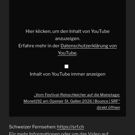
Festival-
Reinschleicher
auf
die
Mainstage:
Monet192
am
Hier klicken, um den Inhalt von YouTube
Openair
St.
anzuzeigen.
Gallen
Erfahre mehr in der
Datenschutzerklärung von
2026
|
YouTube
.
Bounce
|
SRF“
von
YouTube
Inhalt von YouTube immer anzeigen
anzeigen
„Vom Festival-Reinschleicher auf die Mainstage:
Monet192 am Openair St. Gallen 2026 | Bounce | SRF“
direkt öffnen
Schweizer Fernsehen:
https://srf.ch
Für mehr Informationen oder um das Video auf