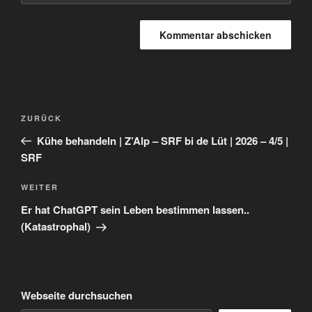
Beitragsnavigation
Vorheriger
ZURÜCK
Beitrag
Kühe behandeln | Z’Alp – SRF bi de Lüt | 2026 – 4/5 |
SRF
Nächster
WEITER
Beitrag
Er hat ChatGPT sein Leben bestimmen lassen..
(Katastrophal)
Webseite durchsuchen