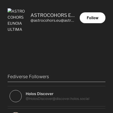
ASTROCOHORS EUNOIA ULTIMA
Follow
@astrocohors.eu@astrocohors.eu
Fediverse Followers
Holos Discover
@HolosDiscover@discover.holos.social