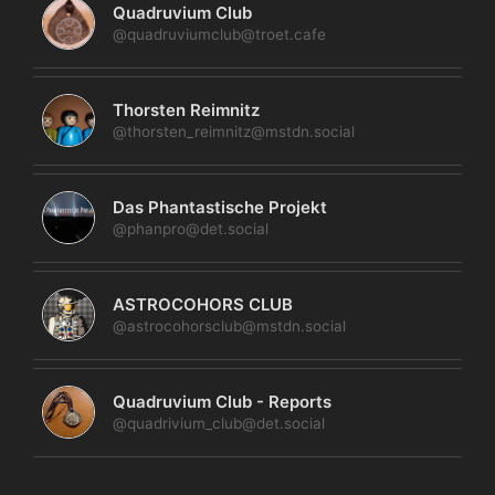
Quadruvium Club
@quadruviumclub@troet.cafe
Thorsten Reimnitz
@thorsten_reimnitz@mstdn.social
Das Phantastische Projekt
@phanpro@det.social
ASTROCOHORS CLUB
@astrocohorsclub@mstdn.social
Quadruvium Club - Reports
@quadrivium_club@det.social