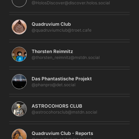
@HolosDiscover@discover.holos.social
Quadruvium Club
@quadruviumclub@troet.cafe
Thorsten Reimnitz
@thorsten_reimnitz@mstdn.social
Das Phantastische Projekt
@phanpro@det.social
ASTROCOHORS CLUB
@astrocohorsclub@mstdn.social
Quadruvium Club - Reports