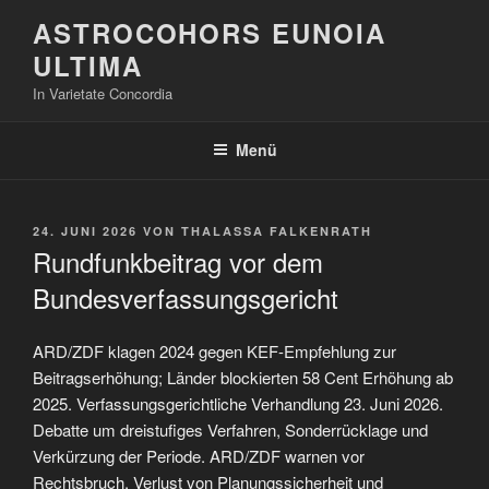
Zum
ASTROCOHORS EUNOIA
Inhalt
ULTIMA
springen
In Varietate Concordia
Menü
VERÖFFENTLICHT
24. JUNI 2026
VON
THALASSA FALKENRATH
AM
Rundfunkbeitrag vor dem
Bundesverfassungsgericht
ARD/ZDF klagen 2024 gegen KEF-Empfehlung zur
Beitragserhöhung; Länder blockierten 58 Cent Erhöhung ab
2025. Verfassungsgerichtliche Verhandlung 23. Juni 2026.
Debatte um dreistufiges Verfahren, Sonderrücklage und
Verkürzung der Periode. ARD/ZDF warnen vor
Rechtsbruch, Verlust von Planungssicherheit und