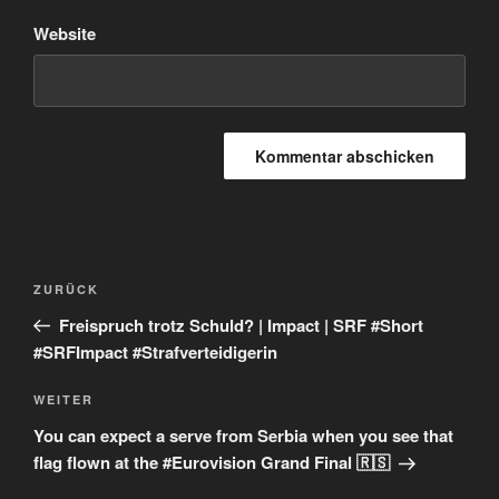
Website
Beitragsnavigation
Vorheriger
ZURÜCK
Beitrag
Freispruch trotz Schuld? | Impact | SRF #Short
#SRFImpact #Strafverteidigerin
Nächster
WEITER
Beitrag
You can expect a serve from Serbia when you see that
flag flown at the #Eurovision Grand Final 🇷🇸