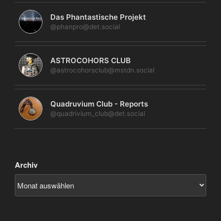
Das Phantastische Projekt
@phanpro@det.social
ASTROCOHORS CLUB
@astrocohorsclub@mstdn.social
Quadruvium Club - Reports
@quadrivium_club@det.social
Archiv