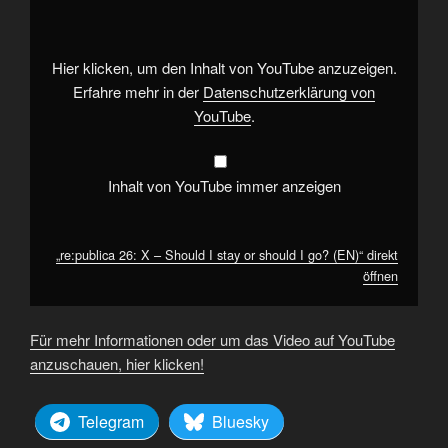
–
Should
I
stay
or
Hier klicken, um den Inhalt von YouTube anzuzeigen.
should
I
Erfahre mehr in der
Datenschutzerklärung von
go?
YouTube
.
(EN)“
von
YouTube
anzeigen
Inhalt von YouTube immer anzeigen
„re:publica 26: X – Should I stay or should I go? (EN)“ direkt
öffnen
Für mehr Informationen oder um das Video auf YouTube
anzuschauen, hier klicken!
Telegram
Bluesky