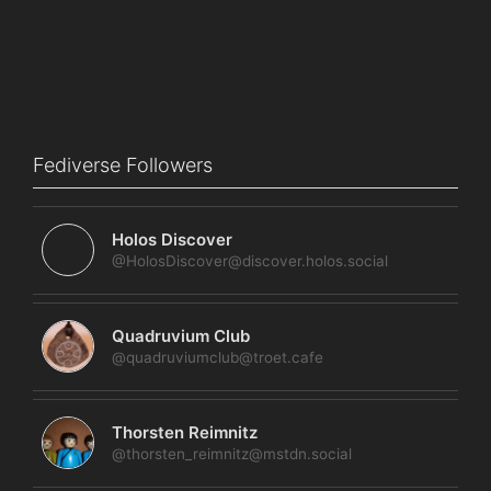
Fediverse Followers
Holos Discover
@HolosDiscover@discover.holos.social
Quadruvium Club
@quadruviumclub@troet.cafe
Thorsten Reimnitz
@thorsten_reimnitz@mstdn.social