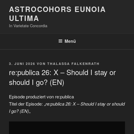
Zum
ASTROCOHORS EUNOIA
Inhalt
ULTIMA
springen
In Varietate Concordia
Menü
VERÖFFENTLICHT
3. JUNI 2026
VON
THALASSA FALKENRATH
AM
re:publica 26: X – Should I stay or
should I go? (EN)
Episode produziert von re:publica
Titel der Episode: „
re:publica 26: X – Should I stay or should
I go? (EN)
„
„re:publica
26:
X