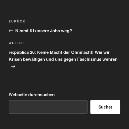
Beitragsnavigation
Vorheriger
ZURÜCK
Beitrag
Nimmt KI unsere Jobs weg?
Nächster
WEITER
Beitrag
re:publica 26: Keine Macht der Ohnmacht! Wie wir
Krisen bewältigen und uns gegen Faschismus wehren
Webseite durchsuchen
Suche!