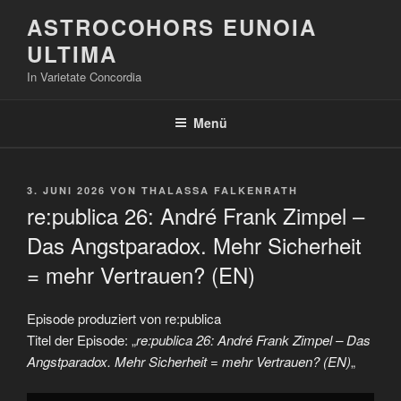
Zum
ASTROCOHORS EUNOIA
Inhalt
ULTIMA
springen
In Varietate Concordia
Menü
VERÖFFENTLICHT
3. JUNI 2026
VON
THALASSA FALKENRATH
AM
re:publica 26: André Frank Zimpel –
Das Angstparadox. Mehr Sicherheit
= mehr Vertrauen? (EN)
Episode produziert von re:publica
Titel der Episode: „
re:publica 26: André Frank Zimpel – Das
Angstparadox. Mehr Sicherheit = mehr Vertrauen? (EN)
„
„re:publica