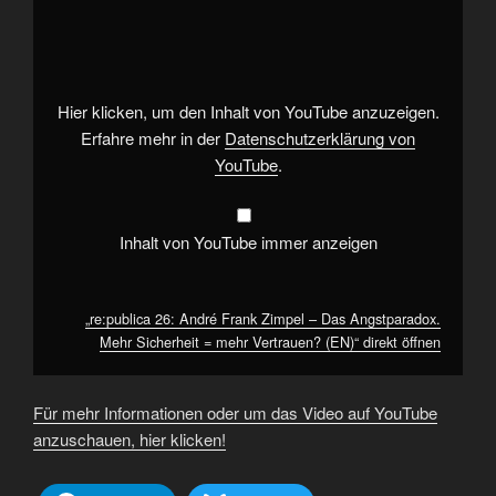
26:
André
Frank
Zimpel
–
Das
Angstparadox.
Hier klicken, um den Inhalt von YouTube anzuzeigen.
Mehr
Sicherheit
Erfahre mehr in der
Datenschutzerklärung von
=
YouTube
.
mehr
Vertrauen?
(EN)“
von
YouTube
Inhalt von YouTube immer anzeigen
anzeigen
„re:publica 26: André Frank Zimpel – Das Angstparadox.
Mehr Sicherheit = mehr Vertrauen? (EN)“ direkt öffnen
Für mehr Informationen oder um das Video auf YouTube
anzuschauen, hier klicken!