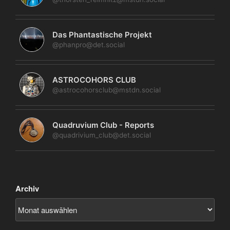
Das Phantastische Projekt
@phanpro@det.social
ASTROCOHORS CLUB
@astrocohorsclub@mstdn.social
Quadruvium Club - Reports
@quadrivium_club@det.social
Archiv