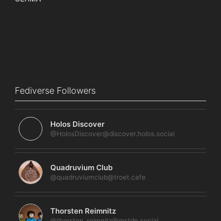
Fediverse Followers
Holos Discover
@HolosDiscover@discover.holos.social
Quadruvium Club
@quadruviumclub@troet.cafe
Thorsten Reimnitz
@thorsten_reimnitz@mstdn.social